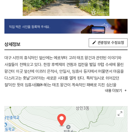
직접 찍은 사진을 등록해 주세요.
관광정보 수정요청
상세정보
대구 시민의 휴식처인 앞산에는 예로부터 고려 태조 왕건과 관련된 이야기와
사찰들이 전해오고 있다. 한창 후백제의 견훤과 접전을 벌일 무렵 수세에 몰린
왕건이 이곳 앞산에 이르러 은적사, 안일사, 임휴사 등지에서 머물면서 마음을
다스리고는 훗날‘고려‘라는 새로운 시대를 열게 된다. 특히‘임시로 쉬어갔던
절’이란 뜻의 임휴사(臨休寺)는 태조 왕건이 계속적인 패배로 지친 심신을
내용
더보기
부처님 전에 달래어 심기일전하고 다시 전장에서 승리를 하게 된 계기를 마련한
유서 깊은 호국도량이다.