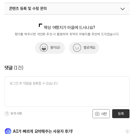
콘텐츠 등록 및 수정 문의
#휴식하기
#휴식하기좋은곳
국내디지털마케팅팀
033-813-3500
해당 여행지가 마음에 드시나요?
평가를 해주시면 개인화 추천 시 활용하여 최적의 여행지를 추천해 드리겠습니다.
좋아요!
별로예요
댓글
(
1
건)
유의사항
등록
사진
AI가 빠르게 요약해주는 사용자 후기!