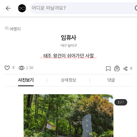
여행지
임휴사
대구 달서구
태조 왕건이 쉬어가던 사찰
8
2.3K
8
사진보기
상세정보
댓글
1
/
7