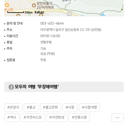
250m
문의 및 안내
053-632-4844
주소
대구광역시 달서구 앞산순환로 12-25 (상인동)
이용시간
09:00~18:00
휴일
연중무휴
주차
가능
요금 (무료)
입장료
무료
모두의 여행 '무장애여행'
#관광지
#불교
#불교문화
#사찰
#사찰여행
#역사
#자연속으로
#자연환경
#전통사찰
#종교
#한국불교
#휴식공간
#휴식여행