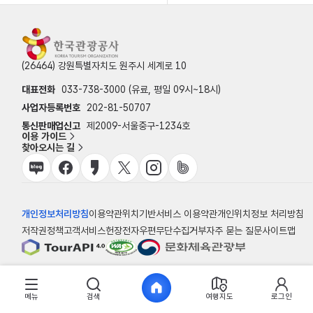
(26464) 강원특별자치도 원주시 세계로 10
대표전화
033-738-3000 (유료, 평일 09시~18시)
사업자등록번호
202-81-50707
통신판매업신고
제2009-서울중구-1234호
이용 가이드
찾아오시는 길
개인정보처리방침
이용약관
위치기반서비스 이용약관
개인위치정보 처리방침
저작권정책
고객서비스헌장
전자우편무단수집거부
자주 묻는 질문
사이트맵
© 한국관광공사
메뉴
검색
여행지도
로그인