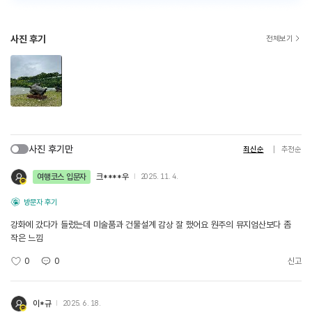
사진 후기
전체보기
사진 후기만
최신순
추천순
여행코스 입문자
크****우
2025. 11. 4.
방문자 후기
강화에 갔다가 들렀는데 미술품과 건물설계 감상 잘 했어요 원주의 뮤지엄산보다 좀
작은 느낌
0
0
신고
이*규
2025. 6. 18.