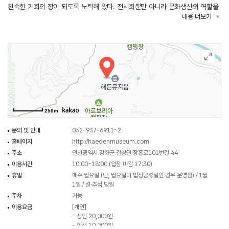
친숙한 기회의 장이 되도록 노력해 왔다. 전시회뿐만 아니라 문화생산의 역할을
내용
더보기
다하기 위해 기존 92석 세미나실 외에 창작 프로그램과 강연이 가능한 144석
교육관을 신설하고 교육프로그램도 확충했다. 강화도의 수려하고 아름다운
자연과 어우러진 뮤지엄의 모던한 건축물도 눈길을 끈다. 자연과 어울림, 소통을
콘셉으로 한 뮤지엄은 건축물 자체가 하나의 예술 작품으로 평가받아
2013년에는 한국건축가협회에서 시상하는 <한국에서 가장 뛰어난 건축물
베스트 7>에 선정됐다.
250m
문의 및 안내
032-937-6911~2
홈페이지
http://haedenmuseum.com
주소
인천광역시 강화군 길상면 장흥로101번길 44
이용시간
10:00~18:00 (입장 마감 17:30)
휴일
매주 월요일 (단, 월요일이 법정공휴일인 경우 운영함) / 1월
1일 / 설·추석 당일
주차
가능
이용요금
[개인]
- 성인 20,000원
- 학생 10,000원