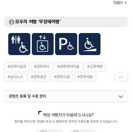
더보기
[단체]
- 성인 16,000원
- 학생 7,000원
체험프로그램
해든 감상교실 / 미술관을 움직이는 사람들 / 나도 비평가 등
모두의 여행 '무장애여행'
#강화미술관
#강화전시
#강화현대미술
#교육체험
#남녀노소
#문화공간
#문화시설
#문화예술
#문화예술공간
#복합문화공간
#연인과함께
콘텐츠 등록 및 수정 문의
#열린문화공간
#이색체험
#종합예술
#창작공간
#창작활동
#체험프로그램
국내디지털마케팅팀
033-813-3500
열린관광콘텐츠팀(열린관광-모두의여행)
033-738-3425
해당 여행지가 마음에 드시나요?
관광복지센터(안심여행)
033-738-3551
평가를 해주시면 개인화 추천 시 활용하여 최적의 여행지를 추천해 드리겠습니다.