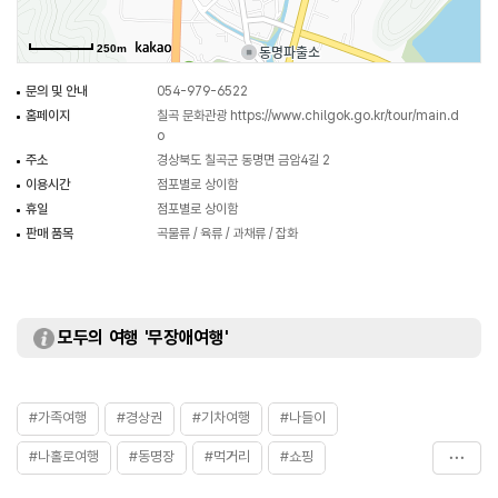
250m
문의 및 안내
054-979-6522
홈페이지
칠곡 문화관광
https://www.chilgok.go.kr/tour/main.d
o
주소
경상북도 칠곡군 동명면 금암4길 2
이용시간
점포별로 상이함
휴일
점포별로 상이함
판매 품목
곡물류 / 육류 / 과채류 / 잡화
모두의 여행 '무장애여행'
#가족여행
#경상권
#기차여행
#나들이
#나홀로여행
#동명장
#먹거리
#쇼핑
#시장맛집
#아이와함께
#연인과함께
#오일장