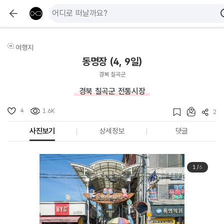
여행지
동명장 (4, 9일)
경북 칠곡군
경북 칠곡군 전통시장
4
1.6K
2
사진보기
상세정보
댓글
1
/
6