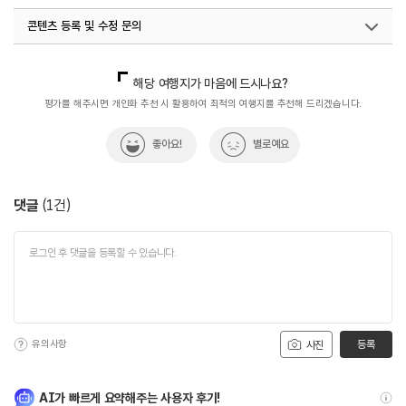
콘텐츠 등록 및 수정 문의
#전통시장
#전통시장투어
#체험학습
#친구와함께
#힐링
국내디지털마케팅팀
033-813-3500
해당 여행지가 마음에 드시나요?
평가를 해주시면 개인화 추천 시 활용하여 최적의 여행지를 추천해 드리겠습니다.
좋아요!
별로예요
댓글
(
1
건)
유의사항
등록
사진
AI가 빠르게 요약해주는 사용자 후기!