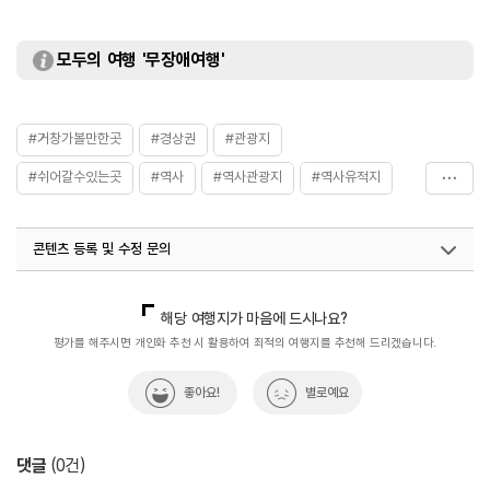
모두의 여행 '무장애여행'
#거창가볼만한곳
#경상권
#관광지
#쉬어갈수있는곳
#역사
#역사관광지
#역사유적지
#혼자가도좋은
콘텐츠 등록 및 수정 문의
국내디지털마케팅팀
033-813-3500
해당 여행지가 마음에 드시나요?
평가를 해주시면 개인화 추천 시 활용하여 최적의 여행지를 추천해 드리겠습니다.
좋아요!
별로예요
댓글
(
0
건)