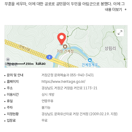
무훈을 세우자, 이에 대한 공로로 공민왕이 두민을 아림군으로 봉했다. 이에 그
내용
더보기
후손들이 두민의 공을 기려서 세운 정자이다. 건계정 계곡은 역사, 지리,
군사상의 요충지로 자리하였으나 지금은 거창하면 건계정을 생각할 만큼
고풍스러운 정자와 맑은 물이 굽이도는 물길과 숲이 어우러져 빼어난 절경으로
알려져 있다. 예부터 시인 묵객들의 발길을 멈추게 하고 거창을 소재로 하는
글이나 문학 소재의 대상에서 으뜸이 되었던 곳이다.
250m
문의 및 안내
거창군청 문화예술과 055-940-3431
홈페이지
https://www.heritage.go.kr/
주소
경상남도 거창군 거창읍 거안로 1173-21
이용시간
상시 개방
휴일
연중무휴
주차
불가능
지정현황
경상남도 문화유산자료 거창 건계정 (2009.02.19. 지정)
입장료
무료