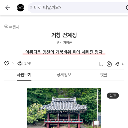
여행지
거창 건계정
경남 거창군
아름다운 영천의 거북바위 위에 세워진 정자
3
1.9K
4
사진보기
상세정보
댓글
1
/
5