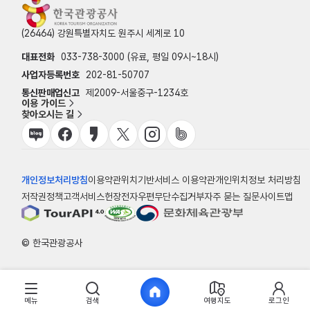
(26464) 강원특별자치도 원주시 세계로 10
대표전화
033-738-3000 (유료, 평일 09시~18시)
사업자등록번호
202-81-50707
통신판매업신고
제2009-서울중구-1234호
이용 가이드
찾아오시는 길
개인정보처리방침
이용약관
위치기반서비스 이용약관
개인위치정보 처리방침
저작권정책
고객서비스헌장
전자우편무단수집거부
자주 묻는 질문
사이트맵
© 한국관광공사
메뉴
검색
여행지도
로그인