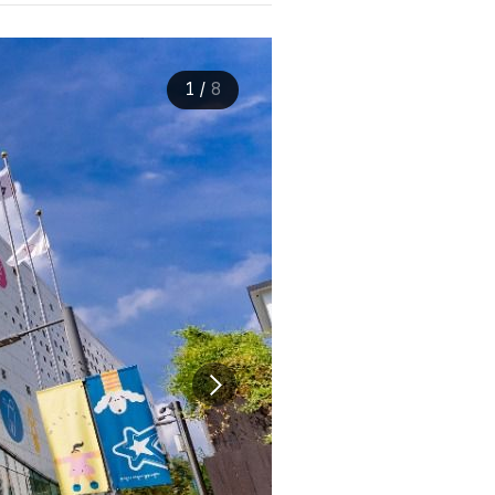
1
/
8