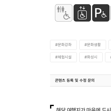
화장실
있음
#문화강좌
#문화생활
#체험시설
#화성시
콘텐츠 등록 및 수정 문의
국내디지털마케팅팀
033-813-3
해당 여행지가 마음에 드