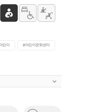
월 이상~12세 이하) 7,000원
개월 미만 (증빙서류 지참)
디자인스쿨 / 드론연구소 / 로컬요리스쿨
등
어린이
#어린이문화센터
여행)
033-738-3425