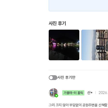
사진 후기
사진 후기만
산*
2026.
가볼래-터 홀릭
그리 크지 않아 부담없이 공원주변을 산책할 