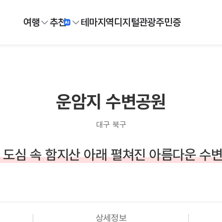
여행
추천
테마
지역
디지털
관광주민증
운암지 수변공원
대구 북구
 도심 속 함지산 아래 펼쳐진 아름다운 수
상세정보