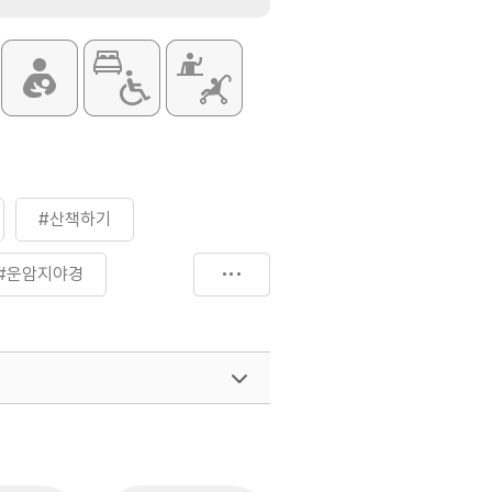
#산책하기
#운암지야경
여행)
033-738-3425