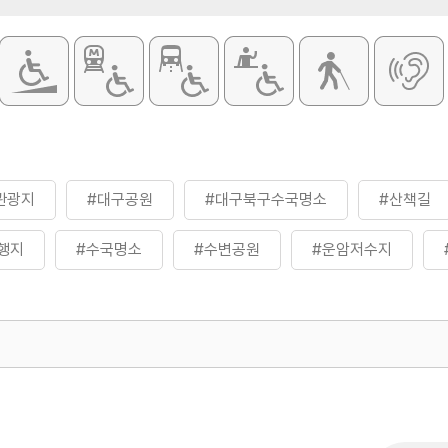
관광지
#대구공원
#대구북구수국명소
#산책길
행지
#수국명소
#수변공원
#운암저수지
휴식여행
#휴식하기
#휴식하기좋은곳
#힐링
500
열린관광콘텐츠팀(열린관광-모두의