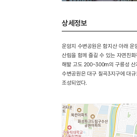
상세정보
운암지 수변공원은 함지산 아래 운
산림을 함께 즐길 수 있는 자연친화
해발 고도 200~300m의 구릉성
수변공원은 대구 칠곡3지구에 대규
조성되었다.