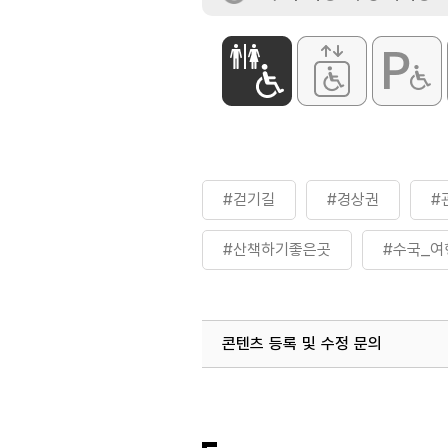
#걷기길
#경상권
#
#산책하기좋은곳
#수국_여
#자연
#휴식공간
#
콘텐츠 등록 및 수정 문의
국내디지털마케팅팀
033-813-3