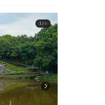
1
/
6