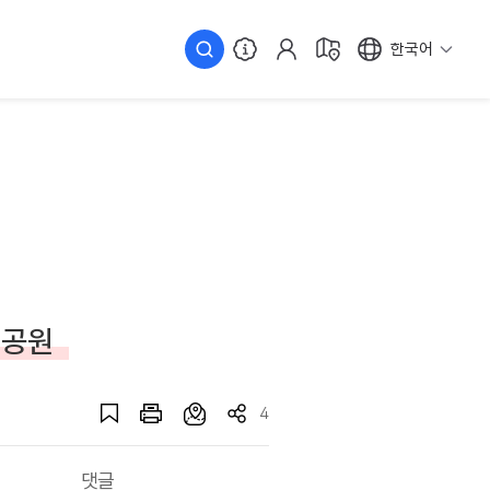
한국어
변공원
4
댓글