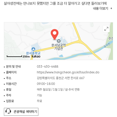
살아생전에는 만나보지 못했지만 그를 조금 더 알아가고 싶다면 들러보기에
내용
더보기
좋은 곳이다. 또한 이곳은 휴식을 할 수 있는 공간이 많아 잠시 쉬어가기 좋은
곳이다.
250m
문의 및 안내
033-430-4488
홈페이지
https://www.hongcheon.go.kr/tour/index.do
주소
강원특별자치도 홍천군 서면 한서로 667
이용시간
09:00~18:00
휴일
매주 월요일 / 1월 1일 / 설·추석 연휴
주차
가능
입장료
무료
관광해설 예약하기