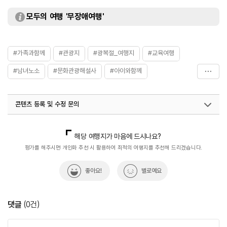
모두의 여행 '무장애여행'
#가족과함께
#관광지
#광복절_여행지
#교육여행
#남녀노소
#문화관광해설사
#아이와함께
#역사공부
#역사속
#역사속으로
#역사이야기
콘텐츠 등록 및 수정 문의
#역사탐방
#역사탐험
#홍천여행
국내디지털마케팅팀
033-813-3500
해당 여행지가 마음에 드시나요?
평가를 해주시면 개인화 추천 시 활용하여 최적의 여행지를 추천해 드리겠습니다.
좋아요!
별로예요
댓글
(
0
건)