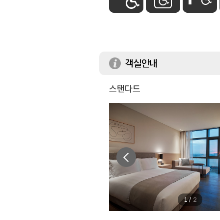
객실안내
스탠다드
1
/
2