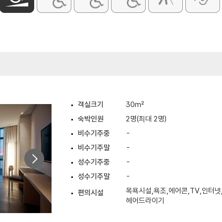
객실크기
30m²
숙박인원
2명(최대 2명)
비수기주중
-
비수기주말
-
성수기주중
-
성수기주말
-
목욕시설,욕조,에어콘,TV,인터넷
편의시설
헤어드라이기