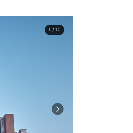
1
/
15