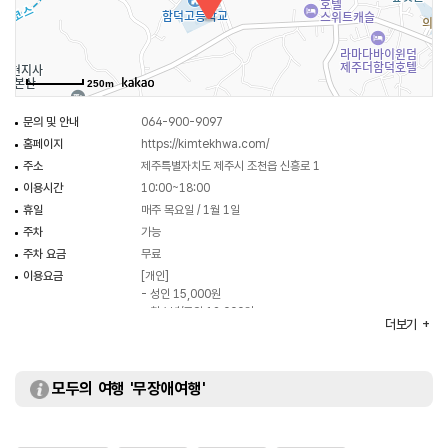
250m
문의 및 안내
064-900-9097
홈페이지
https://kimtekhwa.com/
주소
제주특별자치도 제주시 조천읍 신흥로 1
이용시간
10:00~18:00
휴일
매주 목요일 / 1월 1일
주차
가능
주차 요금
무료
이용요금
[개인]
- 성인 15,000원
- 청소년/군인 12,000원
더보기
- 어린이/어르신 이상 9,000원
[제주도민]
- 성인 12,000원
- 청소년/군인 10,000원
모두의 여행 '무장애여행'
- 어린이/어르신 8,000원
※ 무료 : 5세 이하
※ 자세한 사항은 홈페이지 참조 및 전화 문의 요망