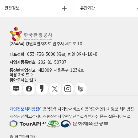
관광정보
유관기관
(26464) 강원특별자치도 원주시 세계로 10
대표전화
033-738-3000 (유료, 평일 09시~18시)
사업자등록번호
202-81-50707
통신판매업신고
제2009-서울중구-1234호
이용 가이드
찾아오시는 길
개인정보처리방침
이용약관
위치기반서비스 이용약관
개인위치정보 처리방침
저작권정책
고객서비스헌장
전자우편무단수집거부
자주 묻는 질문
사이트맵
© 한국관광공사