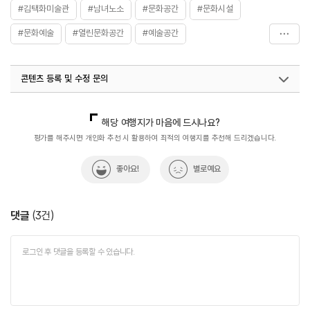
화장실
#김택화미술관
#남녀노소
있음
#문화공간
#문화시설
#문화예술
#열린문화공간
#예술공간
#제주가볼만한곳
#제주여행
콘텐츠 등록 및 수정 문의
국내디지털마케팅팀
033-813-3500
해당 여행지가 마음에 드시나요?
평가를 해주시면 개인화 추천 시 활용하여 최적의 여행지를 추천해 드리겠습니다.
좋아요!
별로예요
댓글
(
3
건)