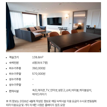
객실크기
138.8m²
숙박인원
6명(최대 7명)
비수기주중
380,000원
비수기주말
570,000원
성수기주중
-
성수기주말
-
욕조,에어콘,TV,인터넷,냉장고,쇼파,테이블,케이블설치,
편의시설
헤어드라이기
※ 위 정보는 2026년 4월에 작성된 정보로 해당 숙박시설 이용 요금이 수시로 변동됨에
따라 이용요금 및 기타 자세한 사항은 홈페이지 참조 요망