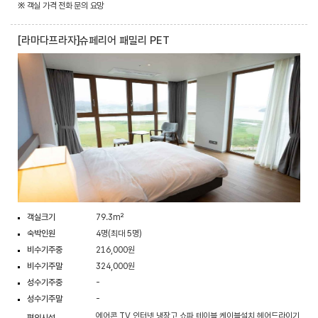
※ 객실 가격 전화 문의 요망
[라마다프라자]슈페리어 패밀리 PET
객실크기
79.3m²
숙박인원
4명(최대 5명)
비수기주중
216,000원
비수기주말
324,000원
성수기주중
-
성수기주말
-
에어콘,TV,인터넷,냉장고,쇼파,테이블,케이블설치,헤어드라이기