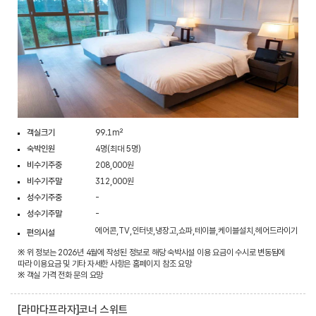
객실크기
99.1m²
숙박인원
4명(최대 5명)
비수기주중
208,000원
비수기주말
312,000원
성수기주중
-
성수기주말
-
에어콘,TV,인터넷,냉장고,쇼파,테이블,케이블설치,헤어드라이기
편의시설
※ 위 정보는 2026년 4월에 작성된 정보로 해당 숙박시설 이용 요금이 수시로 변동됨에
따라 이용요금 및 기타 자세한 사항은 홈페이지 참조 요망
※ 객실 가격 전화 문의 요망
[라마다프라자]코너 스위트