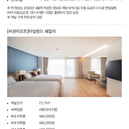
편의시설
※ 위 정보는 2026년 4월에 작성된 정보로 해당 숙박시설 이용 요금이 수시로 변동됨에
따라 이용요금 및 기타 자세한 사항은 홈페이지 참조 요망
※ 객실 가격 전화 문의 요망
[씨원리조트]아일랜드 패밀리
객실크기
72.7m²
숙박인원
4명(최대 5명)
비수기주중
480,000원
비수기주말
480,000원