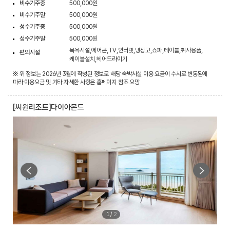
비수기주중
500,000원
비수기주말
500,000원
성수기주중
500,000원
성수기주말
500,000원
목욕시설,에어콘,TV,인터넷,냉장고,쇼파,테이블,취사용품,
편의시설
케이블설치,헤어드라이기
※ 위 정보는 2026년 3월에 작성된 정보로 해당 숙박시설 이용 요금이 수시로 변동됨에
따라 이용요금 및 기타 자세한 사항은 홈페이지 참조 요망
[씨원리조트]다이아몬드
1
/
2