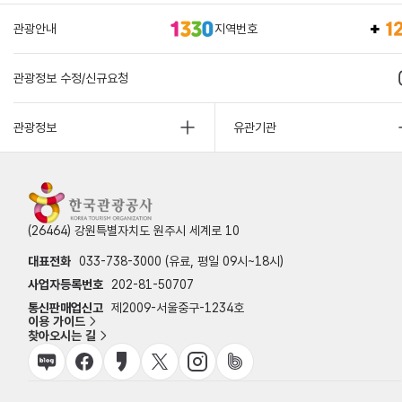
관광안내
지역번호
관광정보 수정/신규요청
관광정보
유관기관
(26464) 강원특별자치도 원주시 세계로 10
대표전화
033-738-3000 (유료, 평일 09시~18시)
사업자등록번호
202-81-50707
통신판매업신고
제2009-서울중구-1234호
이용 가이드
찾아오시는 길