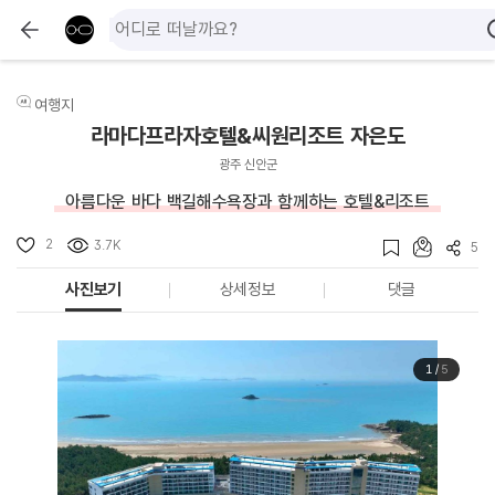
여행지
라마다프라자호텔&씨원리조트 자은도
광주 신안군
아름다운 바다 백길해수욕장과 함께하는 호텔&리조트
2
3.7K
5
사진보기
상세정보
댓글
1
/
5