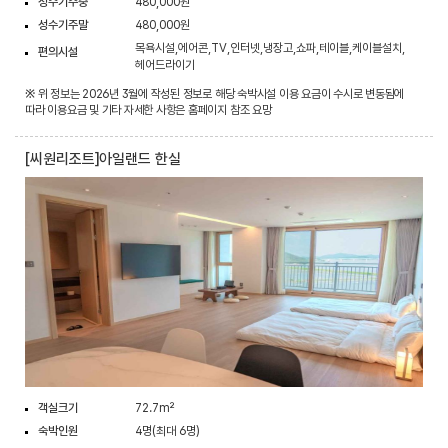
성수기주중
480,000원
성수기주말
480,000원
목욕시설,에어콘,TV,인터넷,냉장고,쇼파,테이블,케이블설치,
편의시설
헤어드라이기
※ 위 정보는 2026년 3월에 작성된 정보로 해당 숙박시설 이용 요금이 수시로 변동됨에
따라 이용요금 및 기타 자세한 사항은 홈페이지 참조 요망
[씨원리조트]아일랜드 한실
객실크기
72.7m²
숙박인원
4명(최대 6명)