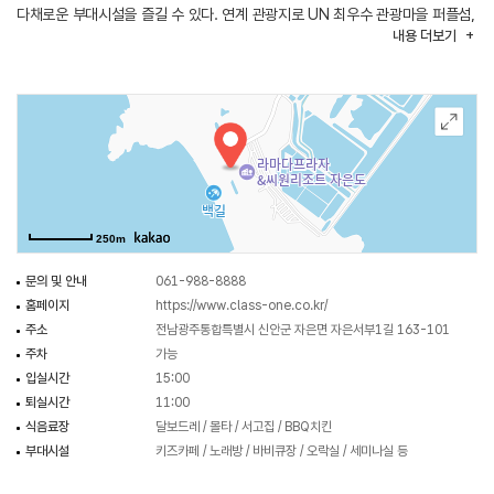
다채로운 부대시설을 즐길 수 있다. 연계 관광지로 UN 최우수 관광마을 퍼플섬,
내용
더보기
마리나 요트관광, 아름다운 해송숲이 어우러진 수석미술관, 수설정원,
조개박물관이 있는 1004 뮤지엄 방문을 추천한다.
250m
문의 및 안내
061-988-8888
홈페이지
https://www.class-one.co.kr/
주소
전남광주통합특별시 신안군 자은면 자은서부1길 163-101
주차
가능
입실시간
15:00
퇴실시간
11:00
식음료장
달보드레 / 몰타 / 서고집 / BBQ치킨
부대시설
키즈카페 / 노래방 / 바비큐장 / 오락실 / 세미나실 등