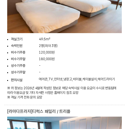
객실크기
49.5m²
숙박인원
2명(최대 3명)
비수기주중
120,000원
비수기주말
180,000원
성수기주중
-
성수기주말
-
에어콘,TV,인터넷,냉장고,테이블,케이블설치,헤어드라이기
편의시설
※ 위 정보는 2026년 4월에 작성된 정보로 해당 숙박시설 이용 요금이 수시로 변동됨에
따라 이용요금 및 기타 자세한 사항은 홈페이지 참조 요망
※ 객실 가격 전화 문의 요망
[라마다프라자]디럭스 패밀리 / 트리플