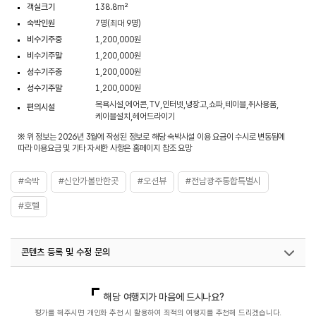
객실크기
138.8m²
숙박인원
7명(최대 9명)
비수기주중
1,200,000원
비수기주말
1,200,000원
성수기주중
1,200,000원
성수기주말
1,200,000원
목욕시설,에어콘,TV,인터넷,냉장고,쇼파,테이블,취사용품,
편의시설
케이블설치,헤어드라이기
※ 위 정보는 2026년 3월에 작성된 정보로 해당 숙박시설 이용 요금이 수시로 변동됨에
따라 이용요금 및 기타 자세한 사항은 홈페이지 참조 요망
#숙박
#신안가볼만한곳
#오션뷰
#전남광주통합특별시
#호텔
콘텐츠 등록 및 수정 문의
국내디지털마케팅팀
033-813-3500
열린관광콘텐츠팀(열린관광-모두의여행)
033-738-3425
해당 여행지가 마음에 드시나요?
평가를 해주시면 개인화 추천 시 활용하여 최적의 여행지를 추천해 드리겠습니다.