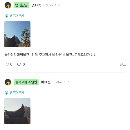
앱 찐단골
멋**쑥
2026. 3. 7.
방문자 후기
울산암각화박물관..뒤쪽 주차장서 바라본 박물관..고래꼬리가ㅎㅎ
0
0
신고
경북 여행의 달인
바**천
2026. 3. 7.
방문자 후기