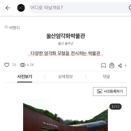
여행지
울산암각화박물관
울산 울주군
다양한 암각화 모형을 전시하는 박물관
26
4.2K
4
사진보기
상세정보
댓글
사진등록하기
1
/
12