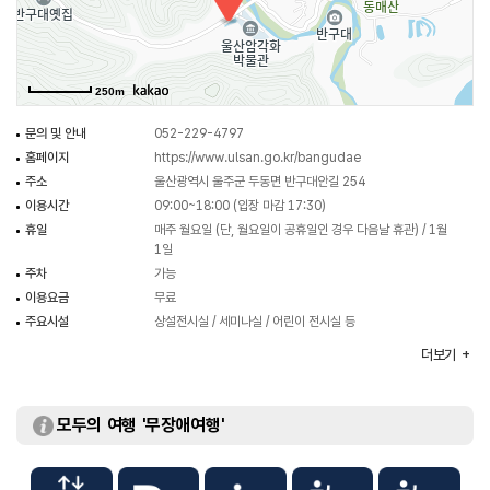
250m
문의 및 안내
052-229-4797
홈페이지
https://www.ulsan.go.kr/bangudae
주소
울산광역시 울주군 두동면 반구대안길 254
이용시간
09:00~18:00 (입장 마감 17:30)
휴일
매주 월요일 (단, 월요일이 공휴일인 경우 다음날 휴관) / 1월
1일
주차
가능
이용요금
무료
주요시설
상설전시실 / 세미나실 / 어린이 전시실 등
화장실
있음
더보기
모두의 여행 '무장애여행'