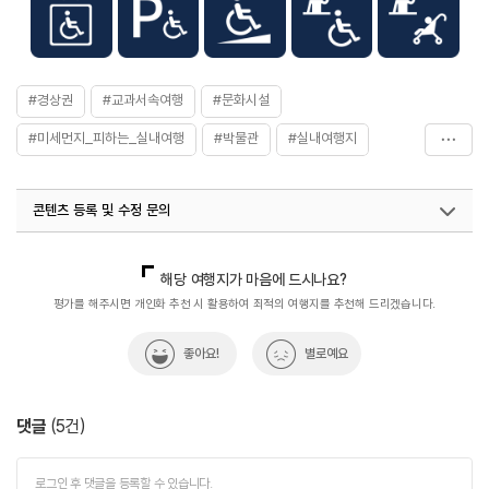
#경상권
#교과서속여행
#문화시설
#미세먼지_피하는_실내여행
#박물관
#실내여행지
#실내여행지_추천
#아이와함께
#암각화
콘텐츠 등록 및 수정 문의
#역사유적지
#울주가볼만한곳
국내디지털마케팅팀
033-813-3500
열린관광콘텐츠팀(열린관광-모두의여행)
033-738-3425
해당 여행지가 마음에 드시나요?
관광복지센터(안심여행)
033-738-3551
평가를 해주시면 개인화 추천 시 활용하여 최적의 여행지를 추천해 드리겠습니다.
좋아요!
별로예요
댓글
(
5
건)