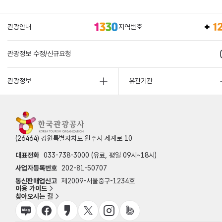
관광안내
지역번호
관광정보 수정/신규요청
관광정보
유관기관
(26464) 강원특별자치도 원주시 세계로 10
대표전화
033-738-3000 (유료, 평일 09시~18시)
사업자등록번호
202-81-50707
통신판매업신고
제2009-서울중구-1234호
이용 가이드
찾아오시는 길