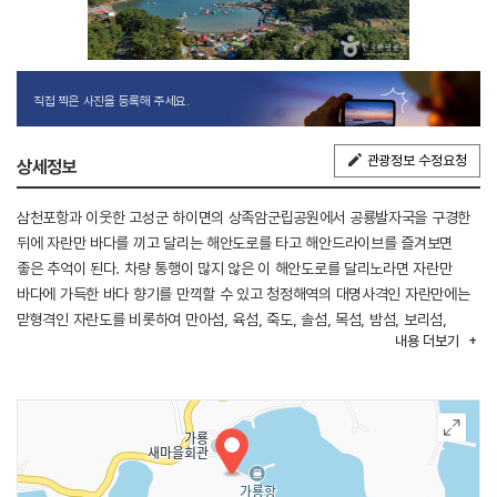
직접 찍은 사진을 등록해 주세요.
관광정보 수정요청
상세정보
삼천포항과 이웃한 고성군 하이면의 상족암군립공원에서 공룡발자국을 구경한
뒤에 자란만 바다를 끼고 달리는 해안도로를 타고 해안드라이브를 즐겨보면
좋은 추억이 된다. 차량 통행이 많지 않은 이 해안도로를 달리노라면 자란만
바다에 가득한 바다 향기를 만끽할 수 있고 청정해역의 대명사격인 자란만에는
맏형격인 자란도를 비롯하여 만아섬, 육섬, 죽도, 솔섬, 목섬, 밤섬, 보리섬,
내용
더보기
괴암섬, 나비섬, 문래섬, 누은섬, 소치섬, 윗대호섬, 아랫대호섬 등 올망졸망한
섬들이 펼쳐져 있다. 자란만의 섬과 섬 사이에는 굴 양식장이 발달해 있고 파란
바다 위에 점점이 떠 있는 흰점들은 대부분 굴 양식장의 부표이다.
상족암군립공원에서 77번 국도를 타고 달리면 하일면 소재지를 거쳐 삼산면
소재지에 도착하며 삼산초등학교 앞에서 남쪽 길로 접어들면 고성군의 남쪽
끝마을인 두포리 포교마을로 갈 수 있다. 포교마을은 반원을 그리는 자란만의