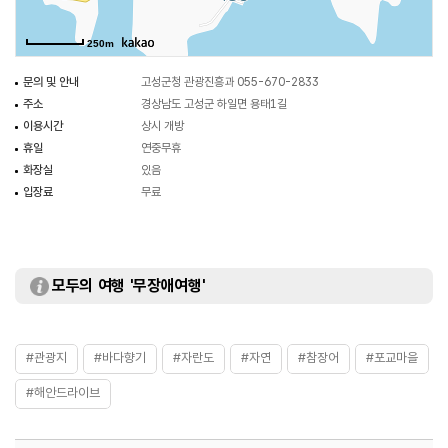
가장 동쪽 끝 지점에 자리 잡고 있는 동네이며 이름난 여행지는 아니지만
그림엽서처럼 예쁜 60여 가구의 해안마을 풍경이 한눈에 들어온다. 봄이면 마을
250m
여기저기에는 하얀 찔레꽃이 피어난다. 포교마을 고깃배들은 봄철이면 도다리,
5월부터 가을까지는 하모(갯장어), 가을부터 이듬해 1월까지는 사량도나
문의 및 안내
고성군청 관광진흥과 055-670-2833
매물도까지 나가서 복어(참복)를 잡아온다. 참장어(하모)는 장어보다 두 배 이상
주소
경상남도 고성군 하일면 용태1길
비싼 물고기라 거의 일본으로 수출되며 일본인들은 하모를 장어보다 더
이용시간
상시 개방
좋아한다. 회나 구이로 먹고 팔팔 끓는 물에 살짝 데쳐 먹기도 한다. 포교마을은
휴일
연중무휴
아직까지는 바다낚시 애호가들에게만 알려져 있지만, 고성군에서는 이 마을을
화장실
있음
관광명소로 지정하기 위해 선창에 주차장을 널찍하게 조성해 놓았다.
입장료
무료
모두의 여행 '무장애여행'
#관광지
#바다향기
#자란도
#자연
#참장어
#포교마을
#해안드라이브