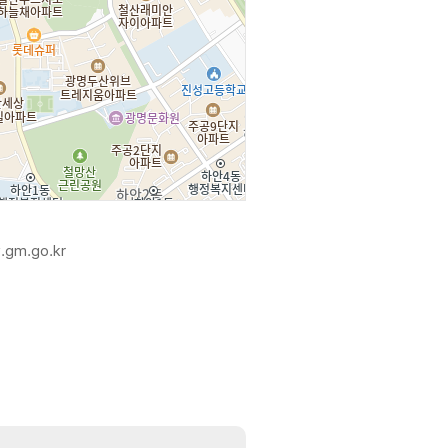
.gm.go.kr