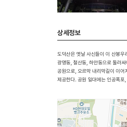
상세정보
도덕산은 옛날 사신들이 이 산봉우
광명동, 철산동, 하안동으로 둘러싸
공원으로, 오르막 내리막길이 이어
제공한다. 공원 일대에는 인공폭포, 