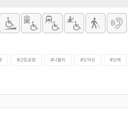
명
#근린공원
#나들이
#도덕산
#산책
500