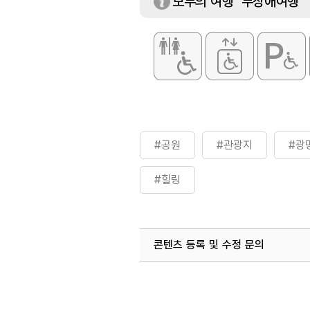
모두의 여행 '무장애여행'
#공원
#관광지
#광
#힐링
콘텐츠 등록 및 수정 문의
국내디지털마케팅팀
033-813-3