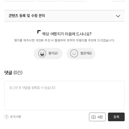
#용인운동하기좋은곳
#용인풋살장
콘텐츠 등록 및 수정 문의
국내디지털마케팅팀
033-813-3500
해당 여행지가 마음에 드시나요?
평가를 해주시면 개인화 추천 시 활용하여 최적의 여행지를 추천해 드리겠습니다.
좋아요!
별로예요
댓글
(
0
건)
유의사항
등록
사진