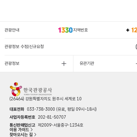
관광안내
지역번호
관광정보 수정/신규요청
관광정보
유관기관
(26464) 강원특별자치도 원주시 세계로 10
대표전화
033-738-3000 (유료, 평일 09시~18시)
사업자등록번호
202-81-50707
통신판매업신고
제2009-서울중구-1234호
이용 가이드
찾아오시는 길