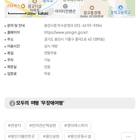
250m
문의 및 안내
용인시청 하수운영과 031-6193-9384
홈페이지
https://www.yongin.go.kr/
주소
경기도 용인시 기흥구 흥덕1로 43 (영덕동)
이용시간
상시 개방
휴일
연중무휴
주차
가능
화장실
있음
입장료
무료
모두의 여행 '무장애여행'
#관광지
#반려견산책공원
#영덕레스피아
#용인가볼만한곳
#용인공원
#용인운동시설