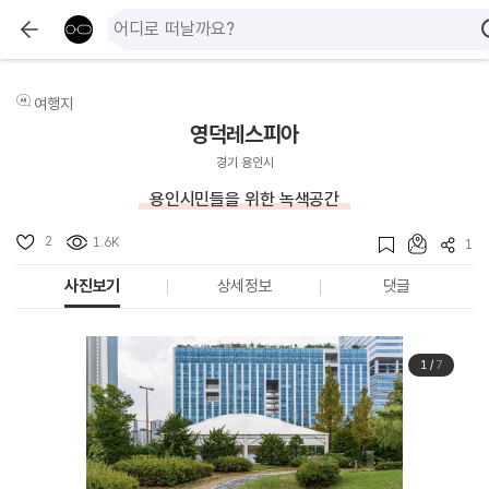
여행지
영덕레스피아
경기 용인시
용인시민들을 위한 녹색공간
2
1.6K
1
사진보기
상세정보
댓글
1
/
7