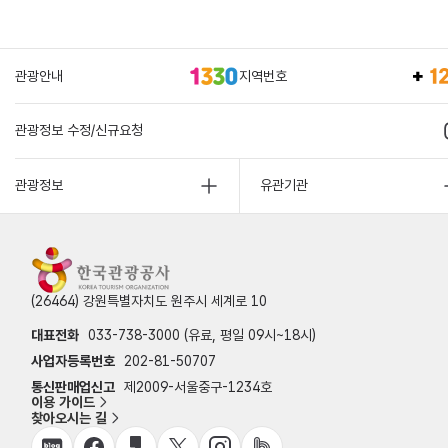
관광안내
지역번호
관광정보 수정/신규요청
관광정보
유관기관
(26464) 강원특별자치도 원주시 세계로 10
대표전화
033-738-3000 (유료, 평일 09시~18시)
사업자등록번호
202-81-50707
통신판매업신고
제2009-서울중구-1234호
이용 가이드
찾아오시는 길