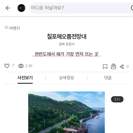
여행지
칠포해오름전망대
경북 포항시
한반도에서 해가 가장 먼저 뜨는 곳
7
2.2K
0
사진보기
상세정보
댓글
1
/
6