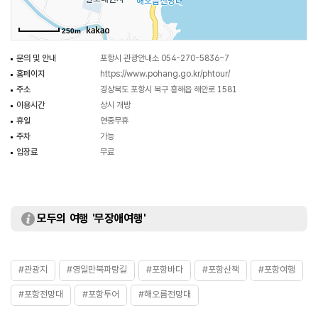
250m
문의 및 안내
포항시 관광안내소 054-270-5836~7
홈페이지
https://www.pohang.go.kr/phtour/
주소
경상북도 포항시 북구 흥해읍 해안로 1581
이용시간
상시 개방
휴일
연중무휴
주차
가능
입장료
무료
모두의 여행 '무장애여행'
#관광지
#영일만북파랑길
#포항바다
#포항산책
#포항여행
#포항전망대
#포항투어
#해오름전망대