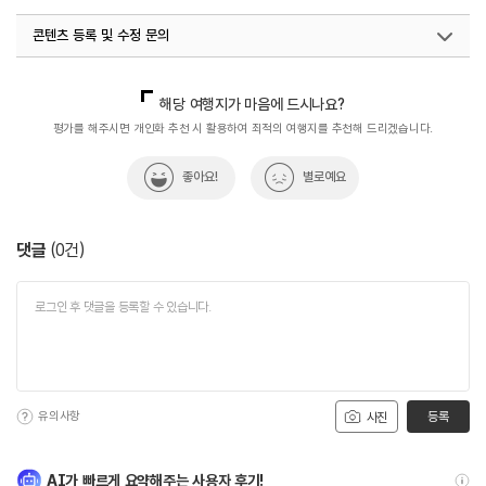
콘텐츠 등록 및 수정 문의
국내디지털마케팅팀
033-813-3500
해당 여행지가 마음에 드시나요?
평가를 해주시면 개인화 추천 시 활용하여 최적의 여행지를 추천해 드리겠습니다.
좋아요!
별로예요
댓글
(
0
건)
유의사항
등록
사진
AI가 빠르게 요약해주는 사용자 후기!