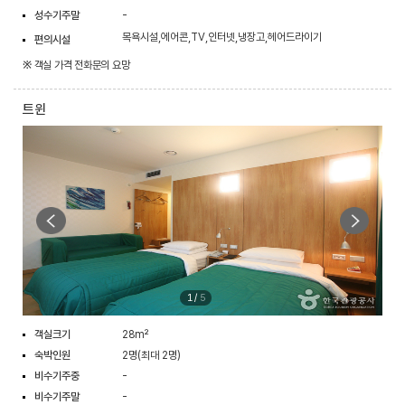
성수기주말
-
목욕시설,에어콘,TV,인터넷,냉장고,헤어드라이기
편의시설
※ 객실 가격 전화문의 요망
트윈
1
/
5
객실크기
28m²
숙박인원
2명(최대 2명)
비수기주중
-
비수기주말
-