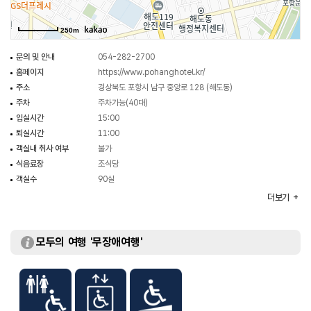
있으며 호텔 내 어디서나 가능한 무선인터넷으로 식음료를 음미하면서 비즈니스
업무를 처리할 수도 있다.
250m
문의 및 안내
054-282-2700
홈페이지
https://www.pohanghotel.kr/
주소
경상북도 포항시 남구 중앙로 128 (해도동)
주차
주차가능(40대)
입실시간
15:00
퇴실시간
11:00
객실내 취사 여부
불가
식음료장
조식당
객실수
90실
예약안내
054-282-2700
더보기
객실유형
더블룸, 트윈룸, 디럭스, 비즈니스패키지
부대시설
미팅룸, 피트니스센터
모두의 여행 '무장애여행'