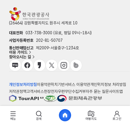
(26464) 강원특별자치도 원주시 세계로 10
대표전화
033-738-3000 (유료, 평일 09시~18시)
사업자등록번호
202-81-50707
통신판매업신고
제2009-서울중구-1234호
이용 가이드
찾아오시는 길
개인정보처리방침
이용약관
위치기반서비스 이용약관
개인위치정보 처리방침
저작권정책
고객서비스헌장
전자우편무단수집거부
자주 묻는 질문
사이트맵
© 한국관광공사
메뉴
검색
여행지도
로그인