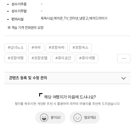
성수기주중
-
성수기주말
-
목욕시설,에어콘,TV,인터넷,냉장고,헤어드라이기
편의시설
※ 객실 가격 전화문의 요망
#남녀노소
#숙박
#포항숙박
#포항숙소
#포항여행
#포항호텔
#휴식공간
#휴식여행
#휴식하기좋은곳
#힐링여행
콘텐츠 등록 및 수정 문의
국내디지털마케팅팀
033-813-3500
열린관광콘텐츠팀(열린관광-모두의여행)
033-738-3425
해당 여행지가 마음에 드시나요?
평가를 해주시면 개인화 추천 시 활용하여 최적의 여행지를 추천해 드리겠습니다.
좋아요!
별로예요