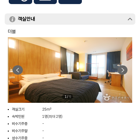
객실안내
더블
1
/
5
객실크기
25m²
숙박인원
1명(최대 2명)
비수기주중
-
비수기주말
-
성수기주중
-