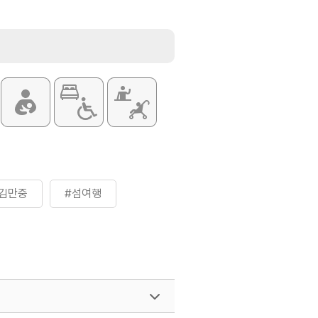
김만중
#섬여행