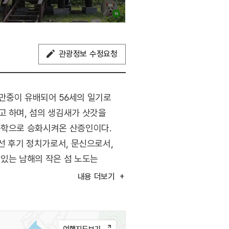
관광정보 수정요청
만중이 유배되어 56세의 일기로
고 하며, 섬의 생김새가 삿갓을
문학으로 승화시켜온 산증인이다.
선 후기 정치가로서, 문신으로서,
 있는 남해의 작은 섬 노도는
 노도의 아름다운 자연경관과 서포의
내용
더보기
작실, 서포 초옥 등을 조성하여 문학