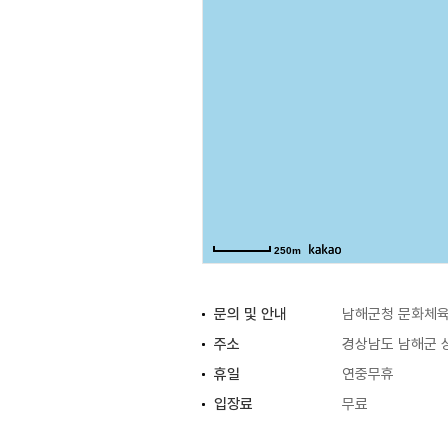
250m
문의 및 안내
남해군청 문화체육과
주소
경상남도 남해군 상
휴일
연중무휴
입장료
무료