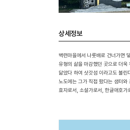
상세정보
벽련마을에서 나룻배로 건너가면 닿을
유형의 삶을 마감했던 곳으로 더욱 
닮았다 하여 삿갓섬 이라고도 불린다
노도에는 그가 직접 팠다는 샘터와 
효자로서, 소설가로서, 한글애호가로
유배문학의 산실이다. 2011년부터
문학정신을 결합한 관광자원 개발 사
애호가들의 방문을 기다리고 있고,