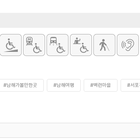
#남해가볼만한곳
#남해여행
#벽련마을
#서포