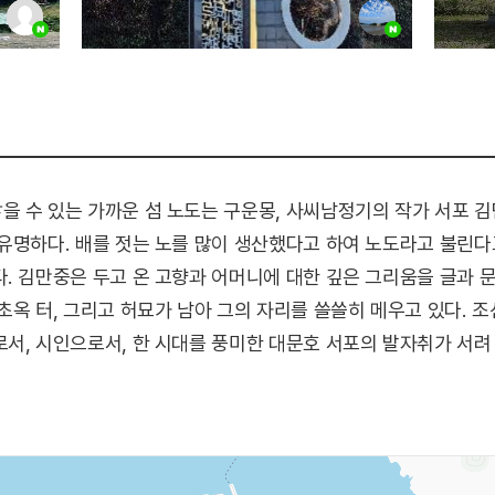
 수 있는 가까운 섬 노도는 구운몽, 사씨남정기의 작가 서포 김
유명하다. 배를 젓는 노를 많이 생산했다고 하여 노도라고 불린다
. 김만중은 두고 온 고향과 어머니에 대한 깊은 그리움을 글과 
초옥 터, 그리고 허묘가 남아 그의 자리를 쓸쓸히 메우고 있다. 조
서, 시인으로서, 한 시대를 풍미한 대문호 서포의 발자취가 서려
 시작한 노도 문학의 섬 조성 사업은 서포 김만중의 유배지였던
업으로 상주면 양아리 노도에 서포 문학관, 민속체험관, 작가 창
 남해읍에는 유배문학관이 자리하고 있다.