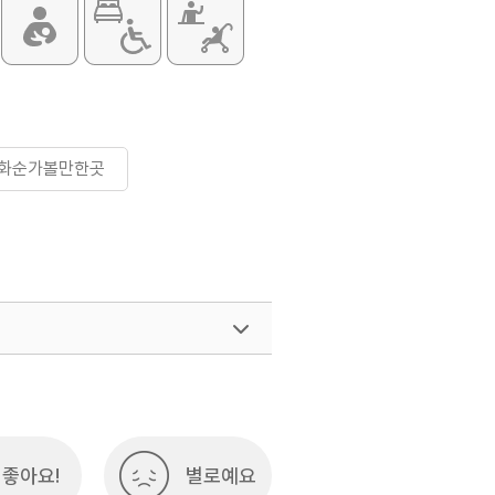
#화순가볼만한곳
좋아요!
별로예요