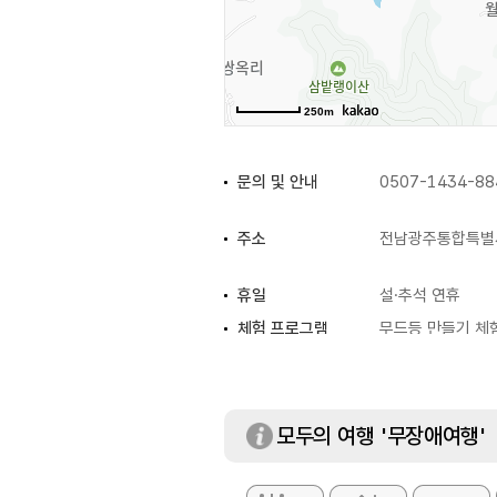
250m
문의 및 안내
0507-1434-88
주소
전남광주통합특별시
휴일
설·추석 연휴
체험 프로그램
무드등 만들기 체험
입장료
무료
모두의 여행 '무장애여행'