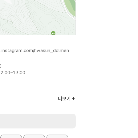
w.instagram.com/hwasun_dolmen
0
2:00~13:00
더보기