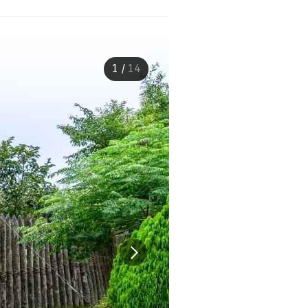
1
/
14