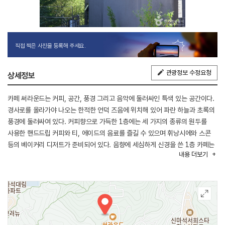
직접 찍은 사진을 등록해 주세요.
관광정보 수정요청
상세정보
카페 써라운드는 커피, 공간, 풍경 그리고 음악에 둘러싸인 특색 있는 공간이다.
경사로를 올라가야 나오는 한적한 언덕 즈음에 위치해 있어 파란 하늘과 초록의
풍경에 둘러싸여 있다. 커피향으로 가득한 1층에는 세 가지의 종류의 원두를
사용한 핸드드립 커피와 티, 에이드의 음료를 즐길 수 있으며 휘낭시에와 스콘
등의 베이커리 디저트가 준비되어 있다. 음향에 세심하게 신경을 쓴 1층 카페는
내용
더보기
음악 소리가 공간을 타고 퍼지도록 넓고 층고가 높게 설계되었다. 통유리창 너머
초록의 정원을 바로 마주한 2인용 소파 자리는 언제나 인기다. 야외정원에도
앉을 수 있는 자리가 마련되어 있으며, 2층은 100% 예약제로 운영되는
써라운드집(SURROUND ZIP)이 있다. 이곳은 음악감상실로 운영되는데
사전에 예약한 방문객만 입장이 가능하다. 이용 시간은 2시간으로, 테이블에
세팅된 휘낭시에와 플레이리스트 안내지를 받아 볼 수 있으며 핸드 드립 커피를