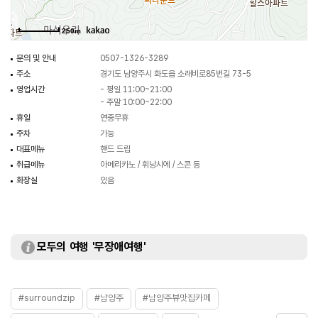
주문하면 된다. Naim Uniti Atom 앰프와 Pro Ac D two R스피커의 조합이
풍부한 사운드를 경험하게 해준다. 넓은 창으로 이어진 한 쪽 벽을 통해 바깥
250m
풍경을 감상하며 오롯이 나만의 시간으로 채울 수 있는 음악감상실이자
카페이다.
문의 및 안내
0507-1326-3289
주소
경기도 남양주시 화도읍 소래비로85번길 73-5
영업시간
- 평일 11:00~21:00
- 주말 10:00~22:00
휴일
연중무휴
주차
가능
대표메뉴
핸드 드립
취급메뉴
아메리카노 / 휘낭시에 / 스콘 등
화장실
있음
모두의 여행 '무장애여행'
#surroundzip
#남양주
#남양주뷰맛집카페