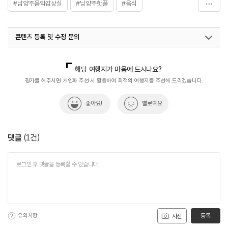
#남양주음악감상실
#남양주핫플
#음식
#음악감상실
콘텐츠 등록 및 수정 문의
국내디지털마케팅팀
033-813-3500
해당 여행지가 마음에 드시나요?
평가를 해주시면 개인화 추천 시 활용하여 최적의 여행지를 추천해 드리겠습니다.
좋아요!
별로예요
댓글
(
1
건)
유의사항
등록
사진