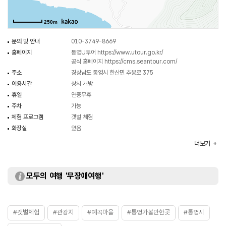
250m
문의 및 안내
010-3749-8669
홈페이지
통영U투어
https://www.utour.go.kr/
공식 홈페이지
https://cms.seantour.com/
주소
경상남도 통영시 한산면 추봉로 375
이용시간
상시 개방
휴일
연중무휴
주차
가능
체험 프로그램
갯벌 체험
화장실
있음
시설이용료
[갯벌 체험]
더보기
- 성인 10,000원
- 학생 5,000원
※ 자세한 사항은 홈페이지 참조 및 전화 문의 요망
모두의 여행 '무장애여행'
#갯벌체험
#관광지
#예곡마을
#통영가볼만한곳
#통영시