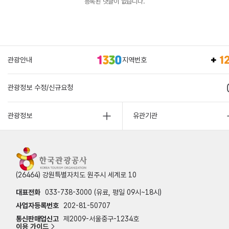
등록된 댓글이 없습니다.
관광안내
지역번호
관광정보 수정/신규요청
관광정보
유관기관
(26464) 강원특별자치도 원주시 세계로 10
대표전화
033-738-3000 (유료, 평일 09시~18시)
사업자등록번호
202-81-50707
통신판매업신고
제2009-서울중구-1234호
이용 가이드