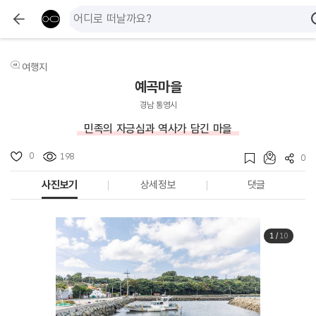
여행지
예곡마을
경남 통영시
민족의 자긍심과 역사가 담긴 마을
0
198
0
사진보기
상세정보
댓글
1
/
10