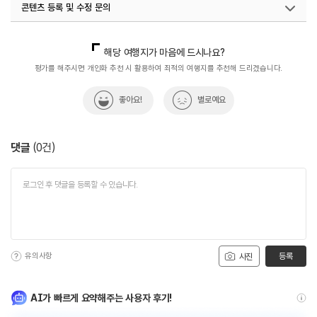
콘텐츠 등록 및 수정 문의
#역사유적
#역사유적지
#역사이야기
#역사탐방
#역사탐험
#열사
#장충단공원
#평화
#항쟁
국내디지털마케팅팀
033-813-3500
해당 여행지가 마음에 드시나요?
평가를 해주시면 개인화 추천 시 활용하여 최적의 여행지를 추천해 드리겠습니다.
좋아요!
별로예요
댓글
(
0
건)
유의사항
등록
사진
AI가 빠르게 요약해주는 사용자 후기!