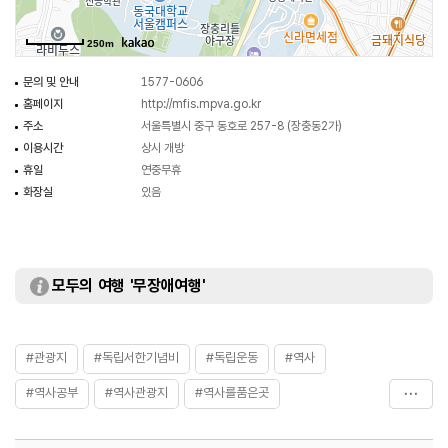
운동에 참여한 유림을 체포 투옥하는 등 가혹하게 탄압하였으며(제1차 유림단
사건), 이 사건을 계기로 유림계는 한 말 구국운동의 전통을 계승하여
250m
독립운동에 적극적으로 참여하게 되었다.
장충단공원에 처음 기념비가 세워진 이후 1977년 경상남도 거창, 1997년 대구
문의 및 안내
1577-0606
월곡역사공원, 2008년 전라북도 정읍사공원, 2014년 경상북도 봉화군
홈페이지
http://mfis.mpva.go.kr
송록서원 등 곳곳에도 기념비가 세워지게 되었다.
주소
서울특별시 중구 동호로 257-8 (장충동2가)
이용시간
상시 개방
휴일
연중무휴
화장실
있음
모두의 여행 '무장애여행'
#관광지
#독립서한기념비
#독립운동
#역사
#역사공부
#역사관광지
#역사를품은곳
#역사문화재
#역사속
#역사속으로
#역사여행