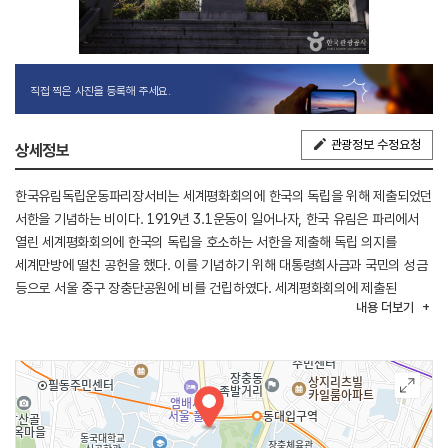
직접 찍은 사진을 등록해 주세요.
관광정보 수정요청
상세정보
한국유림독립운동파리장서비는 세계평화회의에 한국의 독립을 위해 제출되었던
서한을 기념하는 비이다. 1919년 3.1운동이 일어나자, 한국 유림은 파리에서
열린 세계평화회의에 한국의 독립을 호소하는 서한을 제출해 독립 의지를
세계만방에 떨친 공헌을 했다. 이를 기념하기 위해 대통령희사금과 국민의 성금
등으로 서울 중구 장충단공원에 비를 건립하였다. 세계평화회의에 제출된
내용
더보기
서한은 [파리장서]로서 일제의 한국 주권 찬탈 과정을 폭로하고 식민 지배의
불법성과 한국 독립의 정당성을 주장하여 한국의 모든 계층과 사회 집단이
독립을 열망하고 있음을 국내외에 널리 알렸던 서한이다. 곽종석, 김복한을
비롯하여 유림 대표 137명이 연서한 이 장서를 김창숙이 상해로 가져가도록
하였고 이를 다시 김규식을 통하여 파리 강화회의에 제출되었다. 또한, 각국
대표와 외국 공관과 국내 각지의 향교에도 배포되었다. 일본은 [파리장서]