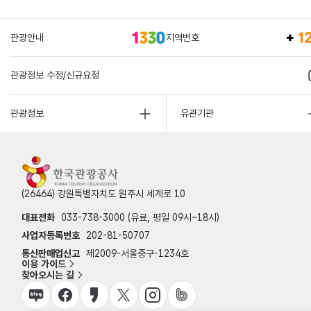
관광안내
지역번호
관광정보 수정/신규요청
관광정보
유관기관
(26464) 강원특별자치도 원주시 세계로 10
대표전화
033-738-3000 (유료, 평일 09시~18시)
사업자등록번호
202-81-50707
통신판매업신고
제2009-서울중구-1234호
이용 가이드
찾아오시는 길