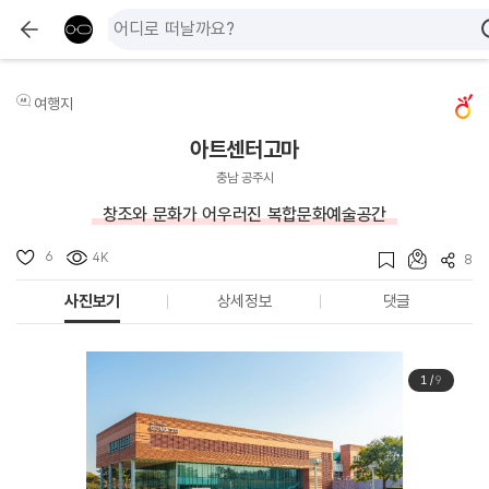
여행지
아트센터고마
충남 공주시
창조와 문화가 어우러진 복합문화예술공간
6
4K
8
사진보기
상세정보
댓글
1
/
9