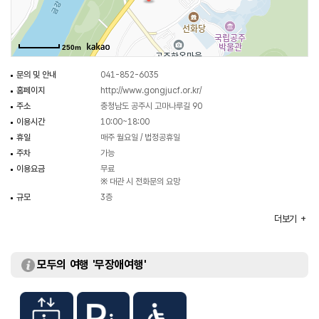
250m
문의 및 안내
041-852-6035
홈페이지
http://www.gongjucf.or.kr/
주소
충청남도 공주시 고마나루길 90
이용시간
10:00~18:00
휴일
매주 월요일 / 법정공휴일
주차
가능
이용요금
무료
※ 대관 시 전화문의 요망
규모
3층
주요시설
컨벤션홀 / 다목적 홀 / 전시실 / 세미나실 등
더보기
화장실
있음
모두의 여행 '무장애여행'