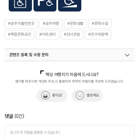
#공주가볼만한곳
#공주여행
#문화생활
#문화시설
#복합문화공간
#아트센터
#전시관람
#친구와함께
콘텐츠 등록 및 수정 문의
국내디지털마케팅팀
033-813-3500
열린관광콘텐츠팀(열린관광-모두의여행)
033-738-3425
해당 여행지가 마음에 드시나요?
평가를 해주시면 개인화 추천 시 활용하여 최적의 여행지를 추천해 드리겠습니다.
좋아요!
별로예요
댓글
(
0
건)