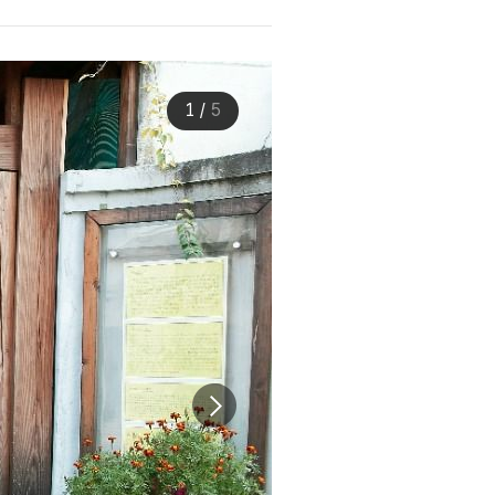
1
/
5