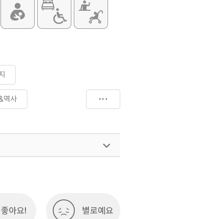
지
&역사
좋아요!
별로예요