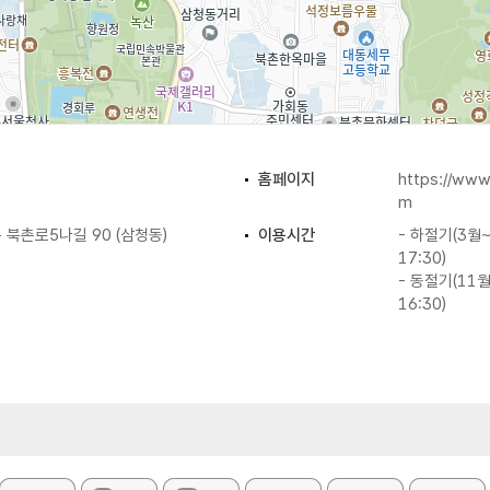
홈페이지
https://ww
m
북촌로5나길 90 (삼청동)
이용시간
- 하절기(3월~
17:30)
- 동절기(11월
16:30)
추석 연휴
주차
불가능
화장실
있음