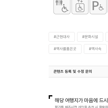
#근현대사
#문화시설
#역사를품은곳
#역사속
#전통한복체험
#주민생활
콘텐츠 등록 및 수정 문의
국내디지털마케팅팀
033-813-3
해당 여행지가 마음에 드
평가를 해주시면 개인화 추천 시 활용