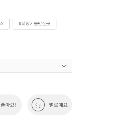
스
#의왕가볼만한곳
좋아요!
별로예요