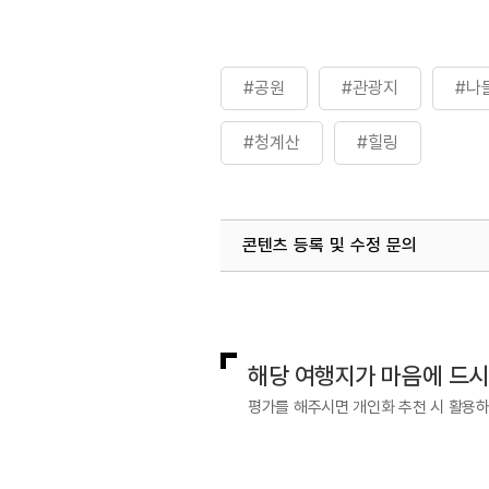
#공원
#관광지
#나
#청계산
#힐링
콘텐츠 등록 및 수정 문의
국내디지털마케팅팀
033-813-3
해당 여행지가 마음에 드
평가를 해주시면 개인화 추천 시 활용