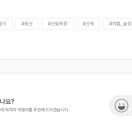
들이
#등산
#산림욕장
#산책
#여름_숲캉
500
시나요?
하여 최적의 여행지를 추천해 드리겠습니다.