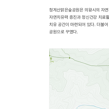
청계산맑은숲공원은 의왕시의 자연환
자연치유력 증진과 정신건강 치료활
치유 공간이 마련되어 있다. 더불어
공원으로 꾸몄다.