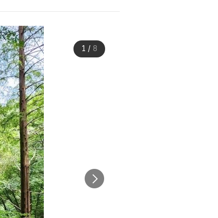
1
/
8