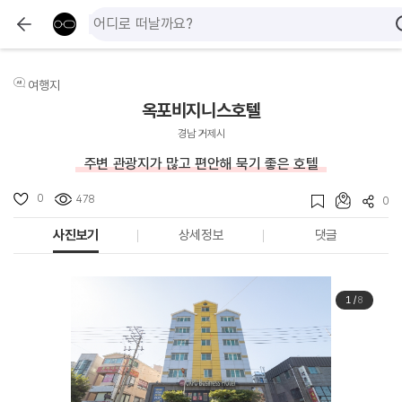
여행지
옥포비지니스호텔
경남 거제시
주변 관광지가 많고 편안해 묵기 좋은 호텔
0
478
0
사진보기
상세정보
댓글
1
/
8