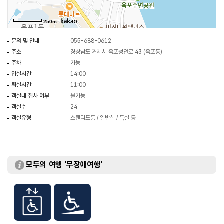
250m
문의 및 안내
055-688-0612
주소
경상남도 거제시 옥포성안로 43 (옥포동)
주차
가능
입실시간
14:00
퇴실시간
11:00
객실내 취사 여부
불가능
객실수
24
객실유형
스탠다드룸 / 일반실 / 특실 등
모두의 여행 '무장애여행'