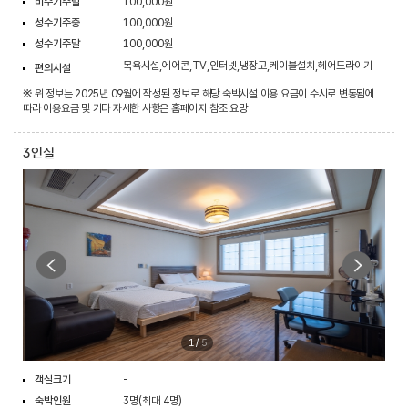
비수기주말
100,000원
성수기주중
100,000원
성수기주말
100,000원
목욕시설,에어콘,TV,인터넷,냉장고,케이블설치,헤어드라이기
편의시설
※ 위 정보는 2025년 09월에 작성된 정보로 해당 숙박시설 이용 요금이 수시로 변동됨에
따라 이용요금 및 기타 자세한 사항은 홈페이지 참조 요망
3인실
1
/
5
객실크기
-
숙박인원
3명(최대 4명)