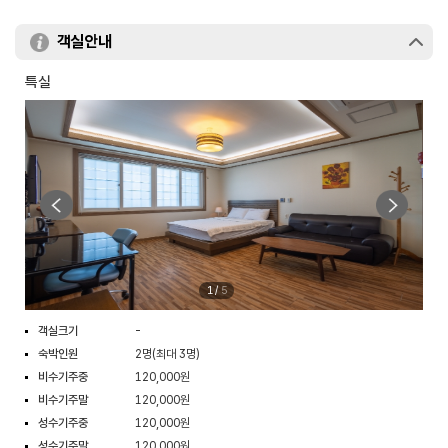
객실안내
특실
1
/
5
객실크기
-
숙박인원
2명(최대 3명)
비수기주중
120,000원
비수기주말
120,000원
성수기주중
120,000원
성수기주말
120,000원