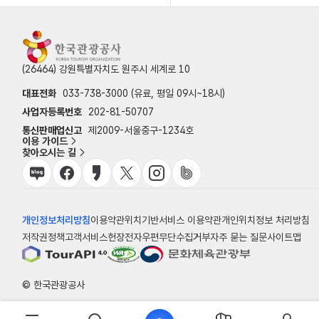
(26464) 강원특별자치도 원주시 세계로 10
대표전화
033-738-3000 (유료, 평일 09시~18시)
사업자등록번호
202-81-50707
통신판매업신고
제2009-서울중구-1234호
이용 가이드
찾아오시는 길
개인정보처리방침
이용약관
위치기반서비스 이용약관
개인위치정보 처리방침
저작권정책
고객서비스헌장
전자우편무단수집거부
자주 묻는 질문
사이트맵
© 한국관광공사