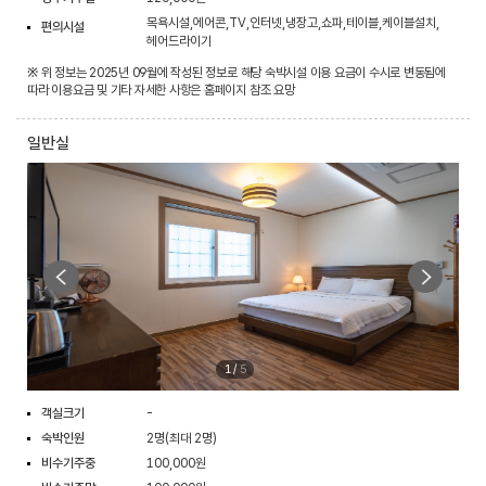
목욕시설,에어콘,TV,인터넷,냉장고,쇼파,테이블,케이블설치,
편의시설
헤어드라이기
※ 위 정보는 2025년 09월에 작성된 정보로 해당 숙박시설 이용 요금이 수시로 변동됨에
따라 이용요금 및 기타 자세한 사항은 홈페이지 참조 요망
일반실
1
/
5
객실크기
-
숙박인원
2명(최대 2명)
비수기주중
100,000원