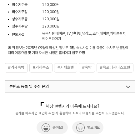
비수기주중
120,000원
비수기주말
120,000원
성수기주중
120,000원
성수기주말
120,000원
목욕시설,에어콘,TV,인터넷,냉장고,쇼파,테이블,케이블설치,
편의시설
헤어드라이기
※ 위 정보는 2025년 09월에 작성된 정보로 해당 숙박시설 이용 요금이 수시로 변동됨에
따라 이용요금 및 기타 자세한 사항은 홈페이지 참조 요망
#거제숙박
#거제숙소
#거제호텔
#숙박
#옥포비지니스호텔
콘텐츠 등록 및 수정 문의
국내디지털마케팅팀
033-813-3500
열린관광콘텐츠팀(열린관광-모두의여행)
033-738-3425
해당 여행지가 마음에 드시나요?
평가를 해주시면 개인화 추천 시 활용하여 최적의 여행지를 추천해 드리겠습니다.
좋아요!
별로예요