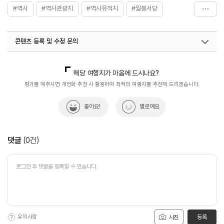
#역사
#역사관광지
#역사유적지
#월봉서당
#혼자가도좋은
콘텐츠 등록 및 수정 문의
국내디지털마케팅팀
033-813-3500
해당 여행지가 마음에 드시나요?
평가를 해주시면 개인화 추천 시 활용하여 최적의 여행지를 추천해 드리겠습니다.
좋아요!
별로예요
댓글
(
0
건)
유의사항
등록
사진