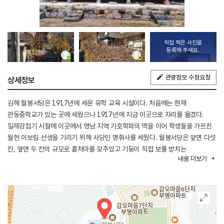
직접 찍은 사진을
등록해 주세요.
관광정보 수정요청
상세정보
김해 월봉서당은 1917년에 세운 유학 교육 시설이다. 처음에는 현재
관동중학교가 있는 곳에 세웠으나 1917년에 지금 이곳으로 자리를 옮겼다.
일제강점기 시절에 이곳에서 영남 지역 기호학파의 맥을 이어 학생들을 가르친
월헌 이보림 선생을 기리기 위해 사당인 명휘사를 세웠다. 월봉서당은 앞면 다섯
칸, 옆면 두 칸의 규모로 홑처마를 갖추었고 기둥이 직접 보를 받치는
내용
더보기
납도리집이다. 넓은 방과 높은 천장 등이 근대 한옥의 특징을 잘 보여준다.
이곳에는 조선 후기 유학자인 간재 전우의 초상화, 편지, 연보와 석농 오진영의
편지, 연보, 문집, 강록, 유기 등 891점의 자료가 소장되어 있다.