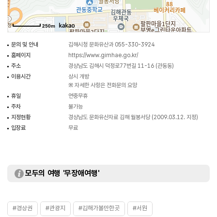
250m
문의 및 안내
김해시청 문화유산과 055-330-3924
홈페이지
https://www.gimhae.go.kr/
주소
경상남도 김해시 덕정로77번길 11-16 (관동동)
이용시간
상시 개방
※ 자세한 사항은 전화문의 요망
휴일
연중무휴
주차
불가능
지정현황
경상남도 문화유산자료 김해 월봉서당 (2009.03.12. 지정)
입장료
무료
모두의 여행 '무장애여행'
#경상권
#관광지
#김해가볼만한곳
#서원