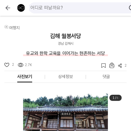
여행지
김해 월봉서당
경남 김해시
유교와 한학 교육을 이어가는 현존하는 서당
2
2.7K
2
사진보기
상세정보
댓글
1
/
6