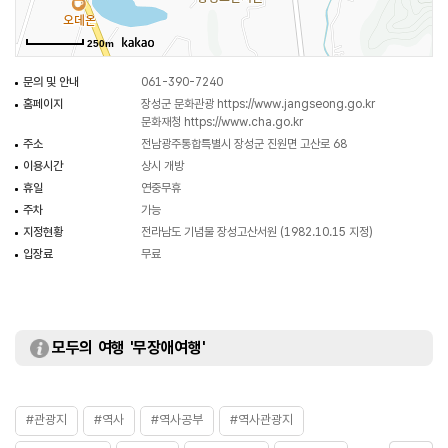
250m
문의 및 안내
061-390-7240
홈페이지
장성군 문화관광
https://www.jangseong.go.kr
문화재청
https://www.cha.go.kr
주소
전남광주통합특별시 장성군 진원면 고산로 68
이용시간
상시 개방
휴일
연중무휴
주차
가능
지정현황
전라남도 기념물 장성고산서원 (1982.10.15 지정)
입장료
무료
모두의 여행 '무장애여행'
#관광지
#역사
#역사공부
#역사관광지