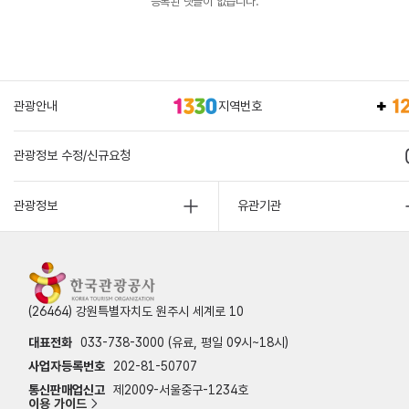
등록된 댓글이 없습니다.
관광안내
지역번호
관광정보 수정/신규요청
관광정보
유관기관
(26464) 강원특별자치도 원주시 세계로 10
대표전화
033-738-3000 (유료, 평일 09시~18시)
사업자등록번호
202-81-50707
통신판매업신고
제2009-서울중구-1234호
이용 가이드