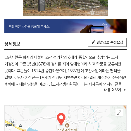
직접 찍은 사진을 등록해 주세요.
관광정보 수정요청
상세정보
고산서원은 퇴계와 더불어 조선 성리학의 6대가 중 1인으로 추앙받는 노사
기정진이 고종 15년(1878)에 정사를 지어 담대헌이라 하고 학문을 강론하던
곳이다. 후손들이 1924년 중건하였으며, 1927년에 고산서원이라는 편액을
걸었다. 노사 기정진은 19세기 전라도 지역뿐만 아니라 멀리 제주까지 전국적인
후학에 지대한 영향을 미쳤다. [노사선생연원록]이라는 제자록에 의하면 글을
내용
더보기
배운 제자가 600여 명에 이르고, 그들의 제자들까지 합쳐 6,000여 명에 이르는
조선 역사를 통틀어 전무후무한 대한단이 형성되었다. 또한, 노사의 제자들은
구한말 의병의 본류가 되기도 하였다. 고산서원은 문화유적 보호차원에서
완전히 개방하지 않고 있다.