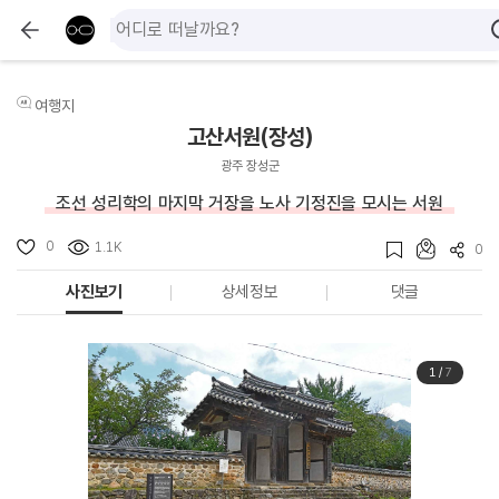
여행지
고산서원(장성)
광주 장성군
조선 성리학의 마지막 거장을 노사 기정진을 모시는 서원
0
1.1K
0
사진보기
상세정보
댓글
1
/
7