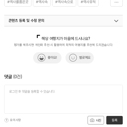
#역사를품은곳
#역사속
#역사속으로
#역사유적
#역사유적지
#역사이야기
#역사탐방
#역사탐험
콘텐츠 등록 및 수정 문의
#전라권
국내디지털마케팅팀
033-813-3500
해당 여행지가 마음에 드시나요?
평가를 해주시면 개인화 추천 시 활용하여 최적의 여행지를 추천해 드리겠습니다.
좋아요!
별로예요
댓글
(
0
건)
유의사항
등록
사진