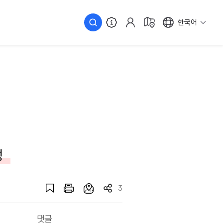
한국어
성
3
댓글