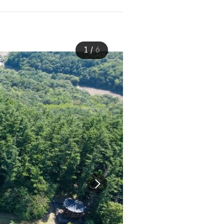
1
/
6