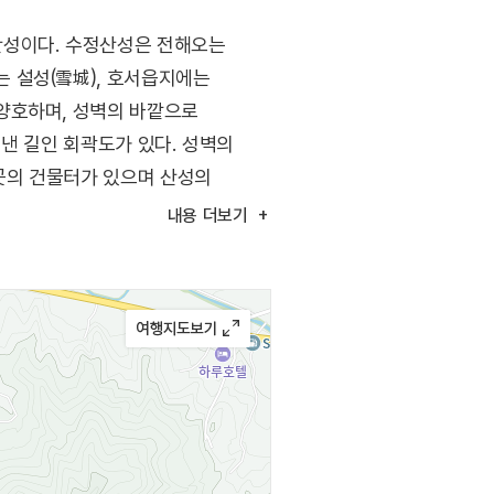
산성이다. 수정산성은 전해오는
 설성(雪城), 호서읍지에는
양호하며, 성벽의 바깥으로
낸 길인 회곽도가 있다. 성벽의
 곳의 건물터가 있으며 산성의
로 사용되었다가 조선시대에는
내용
더보기
정한다.