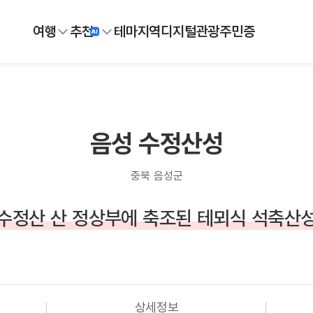
여행
추천
테마
지역
디지털
관광주민증
음성 수정산성
충북 음성군
수정산 산 정상부에 축조된 테뫼식 석축산
상세정보