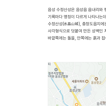
음성 수정산성은 음성읍 읍내리와 
기록마다 명칭이 다르게 나타나는데
수정산성(水晶山城), 충청도읍지에
사각형식으로 덧붙여 만든 성벽인 치
바깥쪽에는 돌을, 안쪽에는 흙과 잡
축성기법이나 유물들로 보아 8세기
사용되지 않았던 듯하다. 방어용 산