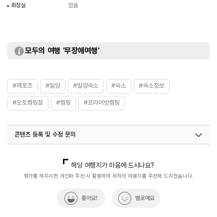
화장실
있음
모두의 여행 '무장애여행'
#레포츠
#밀양
#밀양숙소
#숙소
#숙소정보
#오토캠핑장
#캠핑
#프라이빗캠핑
콘텐츠 등록 및 수정 문의
국내디지털마케팅팀
033-813-3500
해당 여행지가 마음에 드시나요?
평가를 해주시면 개인화 추천 시 활용하여 최적의 여행지를 추천해 드리겠습니다.
좋아요!
별로예요