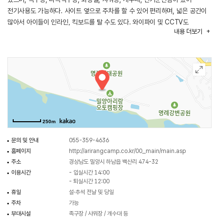
전기사용도 가능하다. 사이트 옆으로 주차를 할 수 있어 편리하며, 넓은 공간이
많아서 아이들이 인라인, 킥보드를 탈 수도 있다. 와이파이 및 CCTV도
내용
더보기
보유하고 있어서 안전한 캠핑을 즐길 수 있으며, 연중오픈 캠핑장이다. 태양광
자전거를 대여해 인근의 낙동강자전거종주길에서 라이딩을 즐길 수도 있고,
반려견 동시입장도 가능하나 목줄은 필수이다. 환상적인 경치를 자랑하는
낙동강의 저녁노을과 몽환적인 분위기의 새벽안개 또한 캠핑장의 자랑거리이다.
250m
문의 및 안내
055-359-4636
홈페이지
http://arirangcamp.co.kr/00_main/main.asp
주소
경상남도 밀양시 하남읍 백산리 474-32
이용시간
- 입실시간 14:00
- 퇴실시간 12:00
휴일
설·추석 전날 및 당일
주차
가능
부대시설
족구장 / 샤워장 / 개수대 등