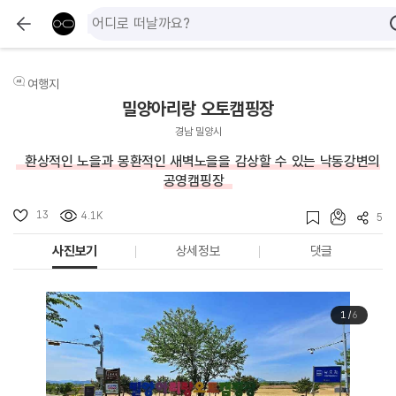
여행지
밀양아리랑 오토캠핑장
경남 밀양시
환상적인 노을과 몽환적인 새벽노을을 감상할 수 있는 낙동강변의
공영캠핑장
13
4.1K
5
사진보기
상세정보
댓글
1
/
6