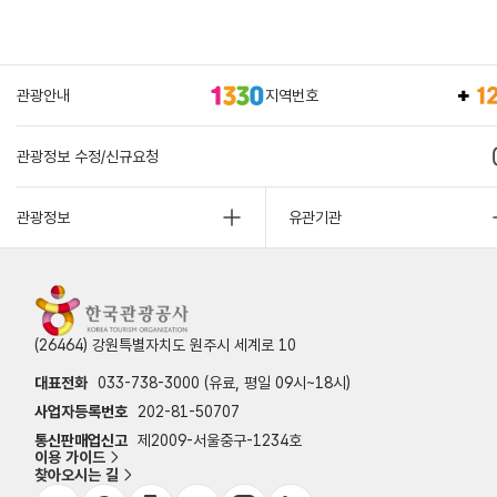
관광안내
지역번호
관광정보 수정/신규요청
관광정보
유관기관
(26464) 강원특별자치도 원주시 세계로 10
대표전화
033-738-3000 (유료, 평일 09시~18시)
사업자등록번호
202-81-50707
통신판매업신고
제2009-서울중구-1234호
이용 가이드
찾아오시는 길