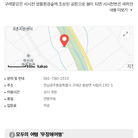
구례꽃강은 서시천 생활환경숲에 조성된 공원으로 봄이 되면 서시천변은 새하얀
내용
더보기
벚꽃을 시작으로 유채꽃, 초여름에는 붉은 양귀비꽃으로 온통 붉은 세상이
펼쳐진다. 가을에는 코스모스가 피어나고, 겨울에는 설경을 감상하기 좋은
메타세쿼이아 길이 펼쳐져 사계절 내내 아름다운 풍경을 감상하기 좋다.
꽃밭에서 강을 가로지르는 돌다리를 건너면 수목이 푸르는 길을 따라 산책을
하며, 서시천 뒤쪽으로 지리산을 꽃밭과 함께 조망할 수 있다.
계절에 따라 피는 꽃밭을 함께 즐길 수 있는 서시천 자전거길은 섬진강
자전거길과 연계가 되어 지리산과 섬진강을 품에 안은 힐링 도로로 유명한
코스이다.
250m
문의 및 안내
061-780-2310
주소
전남광주통합특별시 구례군 용방면 사림리 192-1
이용시간
상시 개방
휴일
연중무휴
입장료
무료
모두의 여행 '무장애여행'