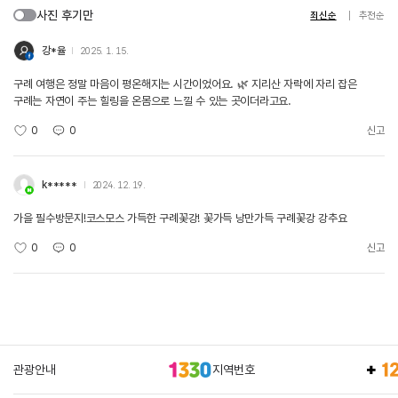
사진 후기만
최신순
추천순
강*율
2025. 1. 15.
구례 여행은 정말 마음이 평온해지는 시간이었어요. 🌿 지리산 자락에 자리 잡은
구례는 자연이 주는 힐링을 온몸으로 느낄 수 있는 곳이더라고요.
0
0
신고
k*****
2024. 12. 19.
가을 필수방문지!코스모스 가득한 구례꽃강! 꽃가득 낭만가득 구례꽃강 강추요
0
0
신고
관광안내
지역번호