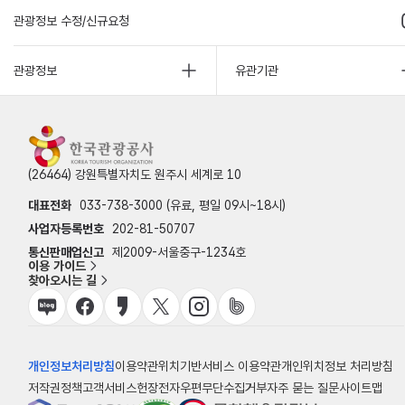
관광정보 수정/신규요청
관광정보
유관기관
(26464) 강원특별자치도 원주시 세계로 10
대표전화
033-738-3000 (유료, 평일 09시~18시)
사업자등록번호
202-81-50707
통신판매업신고
제2009-서울중구-1234호
이용 가이드
찾아오시는 길
개인정보처리방침
이용약관
위치기반서비스 이용약관
개인위치정보 처리방침
저작권정책
고객서비스헌장
전자우편무단수집거부
자주 묻는 질문
사이트맵