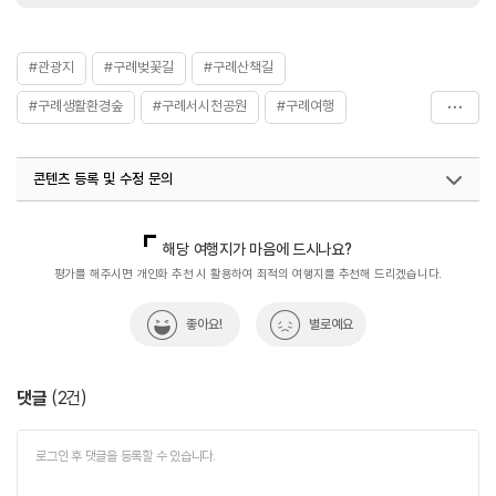
#관광지
#구례벚꽃길
#구례산책길
#구례생활환경숲
#구례서시천공원
#구례여행
#구례자연관광지
#구례자전거길
콘텐츠 등록 및 수정 문의
#여름꽃명소_데이지,작약,양귀비
#전남광주통합특별시_여행
국내디지털마케팅팀
033-813-3500
해당 여행지가 마음에 드시나요?
평가를 해주시면 개인화 추천 시 활용하여 최적의 여행지를 추천해 드리겠습니다.
좋아요!
별로예요
댓글
(
2
건)