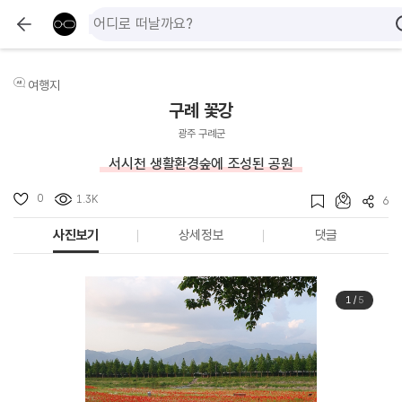
여행지
구례 꽃강
광주 구례군
서시천 생활환경숲에 조성된 공원
0
1.3K
6
사진보기
상세정보
댓글
1
/
5