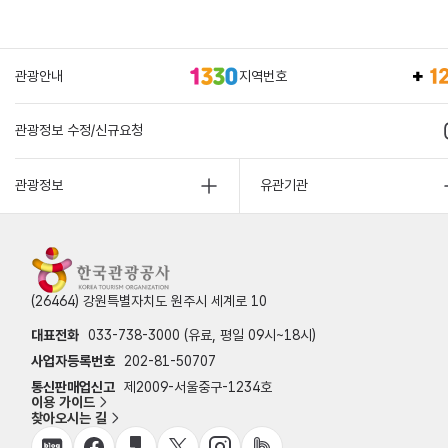
관광안내
지역번호
관광정보 수정/신규요청
관광정보
유관기관
(26464) 강원특별자치도 원주시 세계로 10
대표전화
033-738-3000 (유료, 평일 09시~18시)
사업자등록번호
202-81-50707
통신판매업신고
제2009-서울중구-1234호
이용 가이드
찾아오시는 길