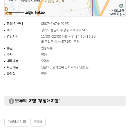
250m
문의 및 안내
0507-1474-9293
주소
경기도 성남시 수정구 여수대로 98
영업시간
11:00~22:00 (쉬는시간 14:30~16:30)
※ 주말은 쉬는시간 없이 운영
휴일
연중무휴
주차
있음
대표메뉴
오겹살
취급메뉴
생갈비 / 고기듬뿍 김치찌개 / 냉면 등
화장실
있음
모두의 여행 '무장애여행'
#성남시맛집
#음식