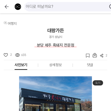
여행지
대왕가든
경기 성남시
분당 제주 흑돼지 전문점
2
635
2
사진보기
상세정보
댓글
1
/
5