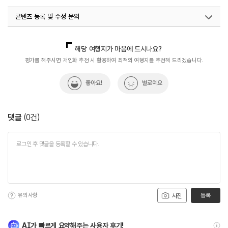
콘텐츠 등록 및 수정 문의
국내디지털마케팅팀
033-813-3500
해당 여행지가 마음에 드시나요?
평가를 해주시면 개인화 추천 시 활용하여 최적의 여행지를 추천해 드리겠습니다.
좋아요!
별로예요
댓글
(
0
건)
유의사항
등록
사진
AI가 빠르게 요약해주는 사용자 후기!