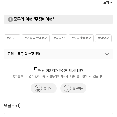
더보기
모두의 여행 '무장애여행'
#레포츠
#여유있는캠핑장
#지리산
#지리산캠핑장
#캠핑장
콘텐츠 등록 및 수정 문의
국내디지털마케팅팀
033-813-3500
해당 여행지가 마음에 드시나요?
평가를 해주시면 개인화 추천 시 활용하여 최적의 여행지를 추천해 드리겠습니다.
좋아요!
별로예요
댓글
(
0
건)