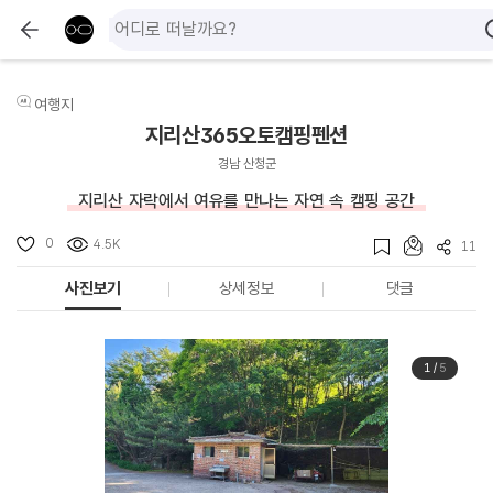
여행지
지리산365오토캠핑펜션
경남 산청군
지리산 자락에서 여유를 만나는 자연 속 캠핑 공간
0
4.5K
11
사진보기
상세정보
댓글
1
/
5