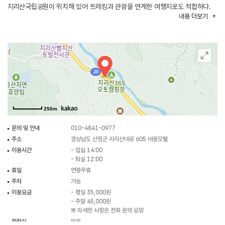
지리산국립공원이 위치해 있어 트레킹과 관광을 연계한 여행지로도 적합하다.
내용
더보기
250m
문의 및 안내
010-4841-0977
주소
경상남도 산청군 지리산대로 605 대웅모텔
이용시간
- 입실 14:00
- 퇴실 12:00
휴일
연중무휴
주차
가능
이용요금
- 평일 35,000원
- 주말 45,000원
※ 자세한 사항은 전화 문의 요망
화장실
있음