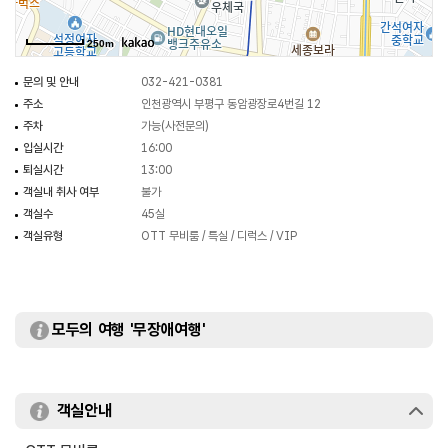
250m
문의 및 안내
032-421-0381
주소
인천광역시 부평구 동암광장로4번길 12
주차
가능(사전문의)
입실시간
16:00
퇴실시간
13:00
객실내 취사 여부
불가
객실수
45실
객실유형
OTT 무비룸 / 특실 / 디럭스 / VIP
모두의 여행 '무장애여행'
객실안내