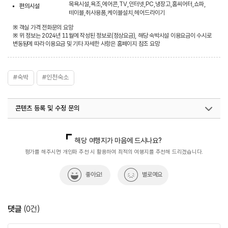
목욕시설,욕조,에어콘,TV,인터넷,PC,냉장고,홈씨어터,쇼파,
편의시설
테이블,취사용품,케이블설치,헤어드라이기
※ 객실 가격 전화문의 요망
※ 위 정보는 2024년 11월에 작성된 정보로(정상요금), 해당 숙박시설 이용요금이 수시로
변동됨에 따라 이용요금 및 기타 자세한 사항은 홈페이지 참조 요망
#숙박
#인천숙소
콘텐츠 등록 및 수정 문의
국내디지털마케팅팀
033-813-3500
해당 여행지가 마음에 드시나요?
평가를 해주시면 개인화 추천 시 활용하여 최적의 여행지를 추천해 드리겠습니다.
좋아요!
별로예요
댓글
(
0
건)