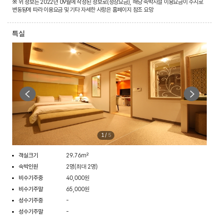
※ 위 정보는 2022년 09월에 작성된 정보로(정상요금), 해당 숙박시설 이용요금이 수시로
변동됨에 따라 이용요금 및 기타 자세한 사항은 홈페이지 참조 요망
특실
1
/
5
객실크기
29.76m²
숙박인원
2명(최대 2명)
비수기주중
40,000원
비수기주말
65,000원
성수기주중
-
성수기주말
-