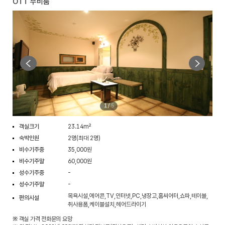
OTT 무비룸
1
/
5
객실크기
23.14m²
숙박인원
2명(최대 2명)
비수기주중
35,000원
비수기주말
60,000원
성수기주중
-
성수기주말
-
목욕시설,에어콘,TV,인터넷,PC,냉장고,홈씨어터,쇼파,테이블,
편의시설
취사용품,케이블설치,헤어드라이기
※ 객실 가격 전화문의 요망