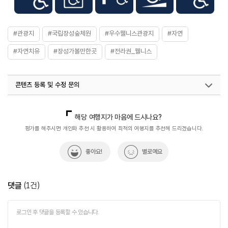
시설이용료
시설별로 상이함
#관광지
#국립장성숲체원
#우수웰니스관광지
#자연
#자연치유
#장성가볼만한곳
#전라권_웰니스
콘텐츠 등록 및 수정 문의
국내디지털마케팅팀
033-813-3500
의료웰니스팀(우수웰니스관광지)
033-738-3380
해당 여행지가 마음에 드시나요?
열린관광콘텐츠팀(열린관광-모두의여행)
033-738-3425
평가를 해주시면 개인화 추천 시 활용하여 최적의 여행지를 추천해 드리겠습니다.
좋아요!
별로예요
댓글
(
1
건)