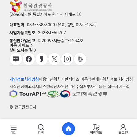
(26464) 강원특별자치도 원주시 세계로 10
대표전화
033-738-3000 (유료, 평일 09시~18시)
사업자등록번호
202-81-50707
통신판매업신고
제2009-서울중구-1234호
이용 가이드
찾아오시는 길
개인정보처리방침
이용약관
위치기반서비스 이용약관
개인위치정보 처리방침
저작권정책
고객서비스헌장
전자우편무단수집거부
자주 묻는 질문
사이트맵
© 한국관광공사
메뉴
검색
여행지도
로그인