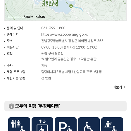
250m
문의 및 안내
061-399-1800
홈페이지
https://www.sooperang.go.kr/
주소
전남광주통합특별시 장성군 북이면 방장로 353
이용시간
09:00~18:00 (휴게시간 12:00~13:00)
휴일
매월 첫째 월요일
※ 월요일이 공휴일인 경우 그 다음날 휴관
주차
가능
체험 프로그램
힐링마시지 / 특별 체험 / 산림교육 프로그램 등
체험가능 연령
전 연령
화장실
있음
더보기
이용가능시설
산림교육센터 / 산림치유센터 / 숙박시설 등
주차요금
- 버스 5,000원
- 승용차 3,000원
모두의 여행 '무장애여행'
- 경차 1,500원
* 숲체원 예약 고객은 주차 무료 (일반 방문객은
휴양림관리소에서 주차료 징수)
입장료
숙박·시설·프로그램 이용 시 무료