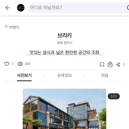
여행지
브리키
충북 청주시
맛있는 음식과 넓은 편안한 공간의 조화
3
688
3
사진보기
상세정보
댓글
1
/
8