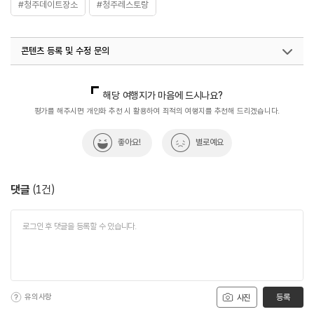
#청주데이트장소
#청주레스토랑
콘텐츠 등록 및 수정 문의
국내디지털마케팅팀
033-813-3500
해당 여행지가 마음에 드시나요?
평가를 해주시면 개인화 추천 시 활용하여 최적의 여행지를 추천해 드리겠습니다.
좋아요!
별로예요
댓글
(
1
건)
유의사항
등록
사진