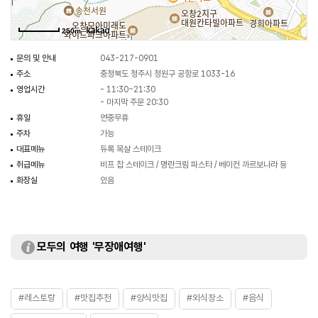
250m
문의 및 안내
043-217-0901
주소
충청북도 청주시 청원구 공항로 1033-16
영업시간
- 11:30~21:30
- 마지막 주문 20:30
휴일
연중무휴
주차
가능
대표메뉴
듀록 목살 스테이크
취급메뉴
비프 찹 스테이크 / 명란크림 파스타 / 베이컨 까르보나라 등
화장실
있음
모두의 여행 '무장애여행'
#레스토랑
#맛집추천
#양식맛집
#외식장소
#음식