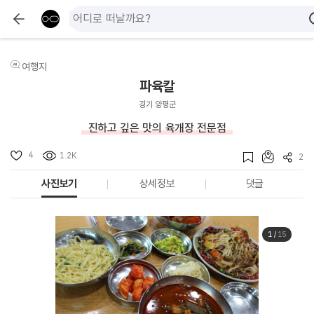
여행지
파육칼
경기 양평군
진하고 깊은 맛의 육개장 전문점
4
1.2K
2
사진보기
상세정보
댓글
1
/
15