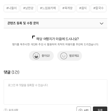
#나들이
#남한강
#느낌표카페
#육개장
#음식
#칼국수
콘텐츠 등록 및 수정 문의
국내디지털마케팅팀
033-813-3500
열린관광콘텐츠팀(열린관광-모두의여행)
033-738-3425
해당 여행지가 마음에 드시나요?
평가를 해주시면 개인화 추천 시 활용하여 최적의 여행지를 추천해 드리겠습니다.
좋아요!
별로예요
댓글
(
1
건)
유의사항
등록
사진