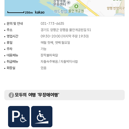
250m
문의 및 안내
031-773-6635
주소
경기도 양평군 양평읍 물안개공원길 51
영업시간
09:30~20:00 (마지막 주문 19:30)
휴일
매월 첫째, 셋째 월요일
주차
가능
대표메뉴
장작불파육칼
취급메뉴
차돌숙주볶음 / 차돌박이사합
화장실
있음
모두의 여행 '무장애여행'