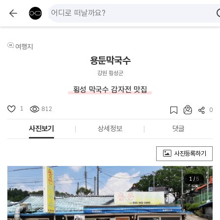
여행지
용둔막국수
강원 횡성군
횡성 막국수 감자전 맛집
1
812
0
사진보기
상세정보
댓글
사진등록하기
1
/
5