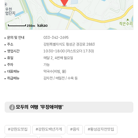
250m
문의 및 안내
033-342-2695
주소
강원특별자치도 횡성군 경강로 2883
영업시간
10:30~18:00 (라스트오더 17:30)
휴일
매달 2, 4번째 월요일
주차
가능
대표메뉴
막국수(비빔, 물)
취급메뉴
감자전 / 메밀전 / 수육 등
모두의 여행 '무장애여행'
#강원도맛집
#강원도백년가게
#음식
#황성감자전맛집