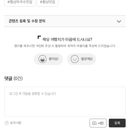
#횡성막국수맛집
#횡성맛집
콘텐츠 등록 및 수정 문의
국내디지털마케팅팀
033-813-3500
해당 여행지가 마음에 드시나요?
평가를 해주시면 개인화 추천 시 활용하여 최적의 여행지를 추천해 드리겠습니다.
좋아요!
별로예요
댓글
(
0
건)
유의사항
등록
사진