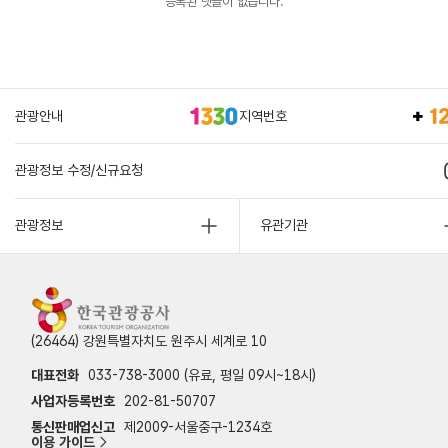
등록된 댓글이 없습니다.
관광안내
지역번호
관광정보 수정/신규요청
관광정보
유관기관
(26464) 강원특별자치도 원주시 세계로 10
대표전화
033-738-3000 (유료, 평일 09시~18시)
사업자등록번호
202-81-50707
통신판매업신고
제2009-서울중구-1234호
이용 가이드