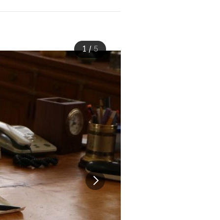
1
/
5