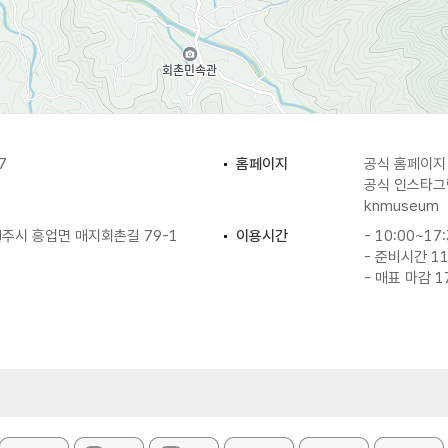
7
홈페이지
공식 홈페이
공식 인스타
knmuseum
주시 흥업면 매지회촌길 79-1
이용시간
- 10:00~17
- 준비시간 11
- 매표 마감 1
 / 법정공휴일 / 설·추석 연휴
주차
가능 (약 소형 
체 사전에 홈페이지 관람 예약 시
주차 요금
무료
이용요금
- 일반 5,00
- 어린이·청소
※ 미취학아동(
의 집 동시관람 가능 13명)
할인 정보
10인 이상 단