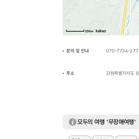
250m
문의 및 안내
070-7734-277
주소
강원특별자치도 원
휴일
매주 토요일~월요일
※ 10인 이상 단
토요일 관람 가능
모두의 여행 '무장애여행'
수용인원
최대 100명 (작가