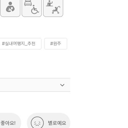
#실내여행지_추천
#원주
좋아요!
별로예요