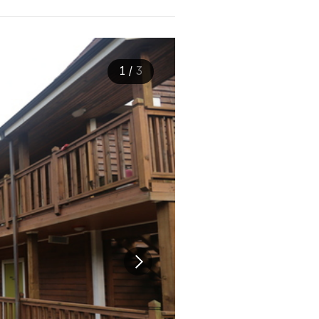
1
/
3