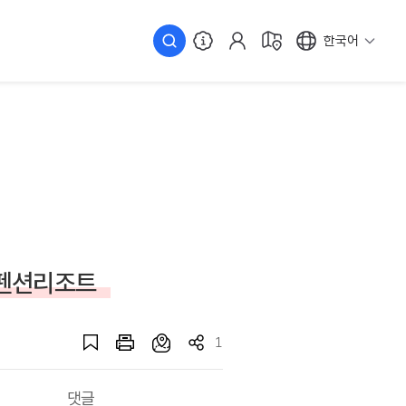
한국어
 펜션리조트
1
댓글