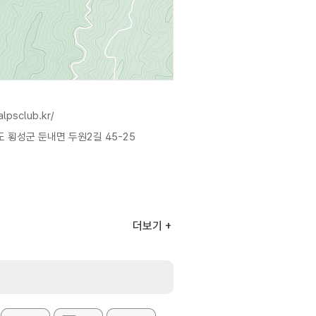
lpsclub.kr/
 횡성군 둔내면 두원2길 45-25
스, 노래방, 세미나실
더보기