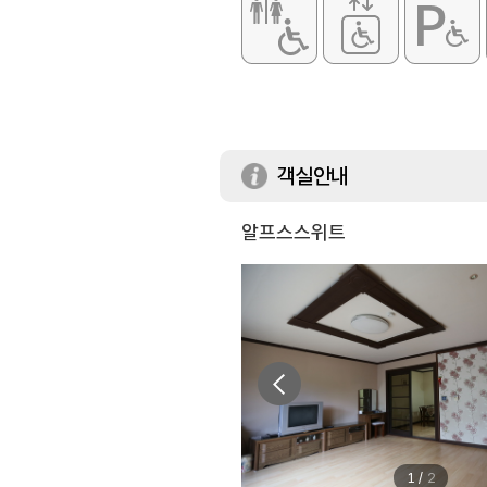
객실안내
알프스스위트
1
/
2