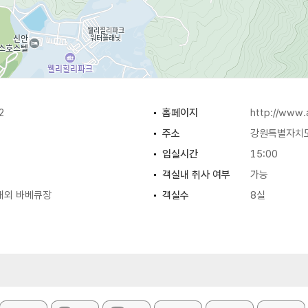
2
홈페이지
http://www.a
주소
강원특별자치도
입실시간
15:00
객실내 취사 여부
가능
내외 바베큐장
객실수
8실
부대시설
계곡, 야외테라