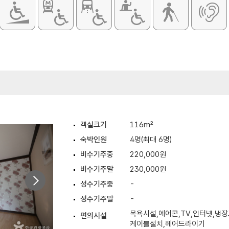
객실크기
116m²
숙박인원
4명(최대 6명)
비수기주중
220,000원
비수기주말
230,000원
성수기주중
-
성수기주말
-
목욕시설,에어콘,TV,인터넷,냉장
편의시설
케이블설치,헤어드라이기