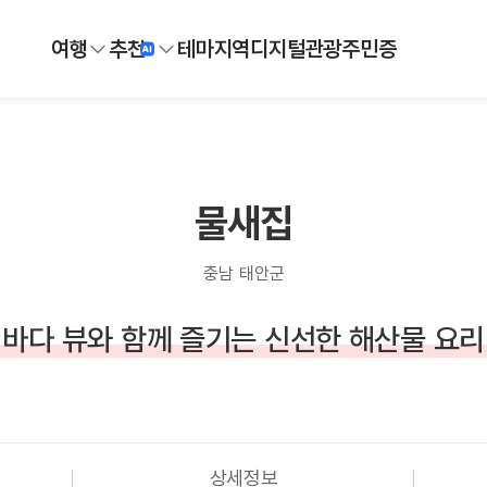
여행
추천
테마
지역
디지털
관광주민증
물새집
충남 태안군
바다 뷰와 함께 즐기는 신선한 해산물 요리
상세정보