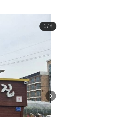
1
/
6