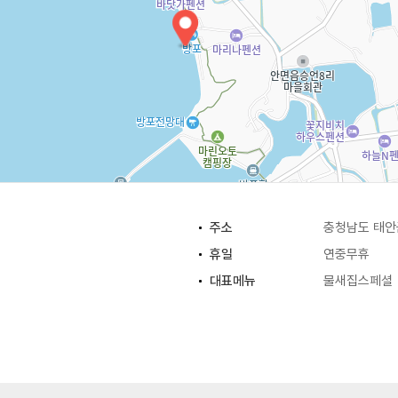
주소
충청남도 태안군
휴일
연중무휴
대표메뉴
물새집스페셜