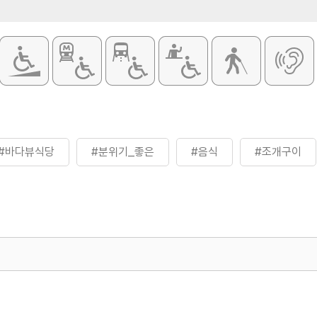
#바다뷰식당
#분위기_좋은
#음식
#조개구이
500