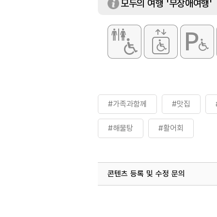
모두의 여행 '무장애여행'
#가족과함께
#맛집
#해물탕
#활어회
콘텐츠 등록 및 수정 문의
국내디지털마케팅팀
033-813-3