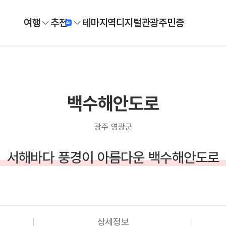
여행
추천
테마
지역
디지털
관광주민증
백수해안도로
광주 영광군
서해바다 풍경이 아름다운 백수해안도로
상세정보