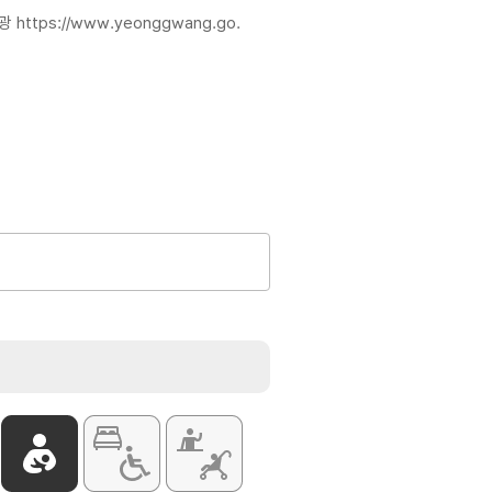
관광
https://www.yeonggwang.go.