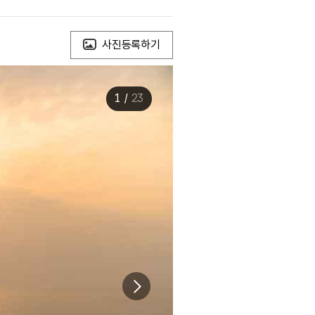
사진등록하기
1
/
23