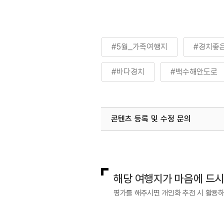
#5월_가족여행지
#경치좋
#바다경치
#백수해안도로
#추천드라이브코스
#취향
콘텐츠 등록 및 수정 문의
#해안드라이브코스
#해안
국내디지털마케팅팀
033-813-3
해당 여행지가 마음에 드
평가를 해주시면 개인화 추천 시 활용