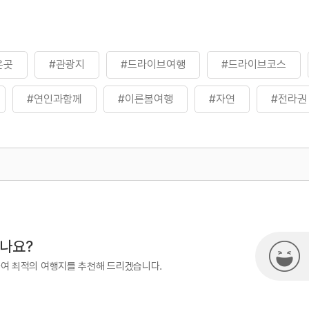
은곳
#관광지
#드라이브여행
#드라이브코스
#연인과함께
#이른봄여행
#자연
#전라권
따라_바다여행
#풍경좋은곳
#해안도로
#해안드
절경
#휴식여행
#휴식하기좋은곳
500
열린관광콘텐츠팀(열린관광-모두의
시나요?
하여 최적의 여행지를 추천해 드리겠습니다.