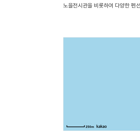
노을전시관을 비롯하여 다양한 펜션
(출처: 영광군 문화관광)
250m