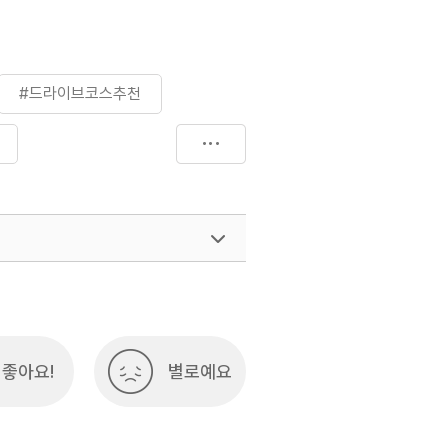
#드라이브코스추천
라이브
여행)
033-738-3425
좋아요!
별로예요