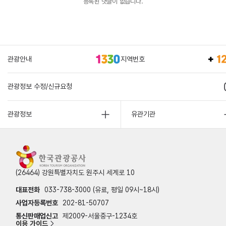
등록된 댓글이 없습니다.
관광안내
지역번호
관광정보 수정/신규요청
관광정보
유관기관
(26464) 강원특별자치도 원주시 세계로 10
대표전화
033-738-3000 (유료, 평일 09시~18시)
사업자등록번호
202-81-50707
통신판매업신고
제2009-서울중구-1234호
이용 가이드