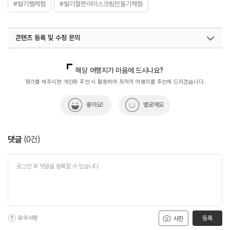
#딸기쨈체험
#딸기철판아이스크림만들기체험
콘텐츠 등록 및 수정 문의
국내디지털마케팅팀
033-813-3500
해당 여행지가 마음에 드시나요?
평가를 해주시면 개인화 추천 시 활용하여 최적의 여행지를 추천해 드리겠습니다.
좋아요!
별로예요
댓글
(
0
건)
유의사항
등록
사진