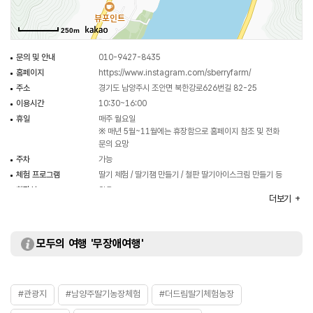
250m
문의 및 안내
010-9427-8435
홈페이지
https://www.instagram.com/sberryfarm/
주소
경기도 남양주시 조안면 북한강로626번길 82-25
이용시간
10:30~16:00
휴일
매주 월요일
※ 매년 5월~11월에는 휴장함으로 홈페이지 참조 및 전화
문의 요망
주차
가능
체험 프로그램
딸기 체험 / 딸기잼 만들기 / 철판 딸기아이스크림 만들기 등
화장실
있음
더보기
이용가능시설
키즈룸 / 수유실 / 놀이터 등
입장료
- 딸기 체험/딸기잼 만들기 20,000원
- 철판 딸기아이스크림 만들기 12,000원
모두의 여행 '무장애여행'
- 딸기 초코퐁듀 만들기 15,000원
※ 자세한 사항은 홈페이지 참조 및 전화 문의 요망
#관광지
#남양주딸기농장체험
#더드림딸기체험농장