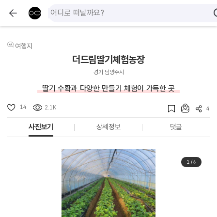
여행지
더드림딸기체험농장
경기 남양주시
딸기 수확과 다양한 만들기 체험이 가득한 곳
14
2.1K
4
사진보기
상세정보
댓글
1
/
6