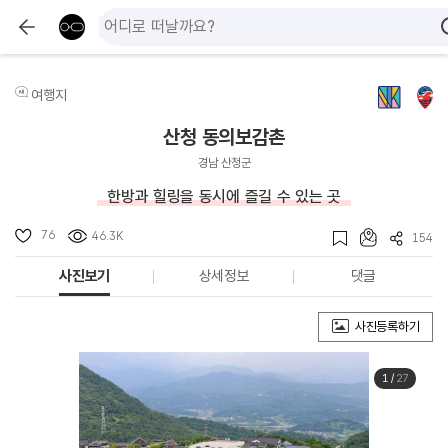
여행지
산청 동의보감촌
경남 산청군
한방과 힐링을 동시에 즐길 수 있는 곳
76
46.3K
154
사진보기
상세정보
댓글
사진등록하기
1
/
27