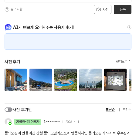
유의사항
등록
사진
AI가 빠르게 요약해주는 사용자 후기!
사진 후기
전체보기
사진 후기만
최신순
추천순
가볼래-터 이용자
1*******
2026. 4. 1.
동의보감이 만들어진 산청 동의보감엑스포에 방문하시면 동의보감의 역사적 우수성과