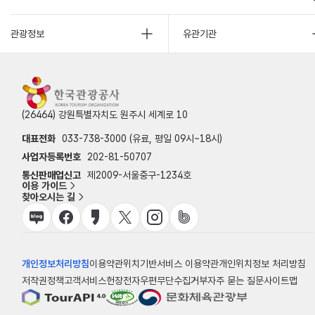
관광정보
유관기관
(26464) 강원특별자치도 원주시 세계로 10
대표전화
033-738-3000 (유료, 평일 09시~18시)
사업자등록번호
202-81-50707
통신판매업신고
제2009-서울중구-1234호
이용 가이드
찾아오시는 길
개인정보처리방침
이용약관
위치기반서비스 이용약관
개인위치정보 처리방침
저작권정책
고객서비스헌장
전자우편무단수집거부
자주 묻는 질문
사이트맵