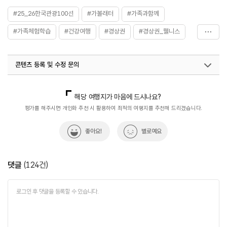
#25_26한국관광100선
#가볼래터
#가족과함께
#가족체험학습
#건강여행
#경상권
#경상권_웰니스
#관광지
#반려동물
#반려동물동반여행지
콘텐츠 등록 및 수정 문의
#산책하기좋은곳
#산청동의보감촌
#아이와함께
#액티브시니어
#여행구독
#오토캠핑장
국내디지털마케팅팀
033-813-3500
의료웰니스팀(우수웰니스관광지)
033-738-3380
해당 여행지가 마음에 드시나요?
#우수웰니스관광지
#이색체험
#자연환경
국내여행진흥팀(한국관광100선)
033-738-3415
평가를 해주시면 개인화 추천 시 활용하여 최적의 여행지를 추천해 드리겠습니다.
열린관광콘텐츠팀(열린관광-모두의여행)
033-738-3425
#체험프로그램
#캠핑장소
#테마공원
좋아요!
별로예요
#한국관광100선
#한방
#휴식공간
#휴식여행
#휴식하기좋은곳
#힐링&휴양
댓글
(
124
건)