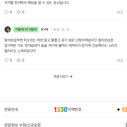
국가별 한의학의 특징을 알 수 있는 장소입니다.
0
0
신고
가볼래-터 이용자
문*혜
2025. 12. 14.
동의보감하면 떠오르는 허준 말고 물좋고 공기 맑은 산청이에요♡♡ 동의보감촌
입구에만 가도 한약냄새가 솔솔 거기에 볼거리 먹거리가 한가득 건강해지는 소리가
멀리서도 느껴져요♡♡
0
0
신고
댓글 더보기
관광안내
지역번호
관광정보 수정/신규요청