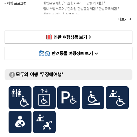
체험 프로그램
한방온열체험 / 약초향기주머니 만들기 체험 /
웰니스헬스투어 / 한의원 한방힐링체험 / 한방족욕체험 /
힐링아카데미·힐링캠프 등
더보기
※ 자세한 사항은 홈페이지 참조
체험가능 연령
만 8세 이상
화장실
있음
연관 여행상품 보기
이용가능시설
엑스포주제관 / 한의학박물관 / 산청약초관 / 한방기체험장 /
한방테마공원 등
입장료
[주제관·한의학박물관 개인]
반려동물 여행정보 보기
- 어른 2,000원
- 청소년/군인 1,500원
- 어린이 1,000원
모두의 여행 '무장애여행'
[주제관·한의학박물관 단체(20인 이상)]
- 어른 1,000원
- 청소년/군인 700원
- 어린이 500원
※ 무료
- 산청군 거주자 / 장애인(보호자 1인 포함) / 독립유공자 /
참전유공자 등