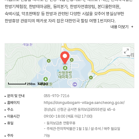
한방기체험장, 한방테마공원, 동의본가, 한방자연휴양림, 본디올한의원,
숙박시설, 약초판매장 등 한방과 관련된 다양한 시설을 갖추어 명실상부한
한방휴양 관광지의 메카로 자리 잡은 대한민국 힐링 여행 1번지이다.
내용
더보기
한방온열체험, 약초향기주머니 만들기 체험, 어의·의녀복 입기 체험,
한방족욕체험 등 다양한 한방 관련 체험 프로그램도 이용할 수 있다.
◎ 한류의 매력을 만나는 여행 정보 - 드라마 <이번 생도 잘 부탁해>
반지음이 문서하에게 전생을 보여준다며 데려가 간질간질한 데이트를 즐겼던
장소는 ‘동의보감촌’으로 전통 한방의 고장 산청군에 위치한 한방 테마 공간이다.
이곳에는 꽃과 나무가 가득한 정원부터 한의학 박물관, 한방기 체험장, 전망대,
반지음과 문서하가 건넜던 무릉교 등 즐길 거리가 다양하게 있으니 들러보는
250m
것을 추천한다.
문의 및 안내
055-970-7216
홈페이지
https://donguibogam-village.sancheong.go.kr/
주소
경상남도 산청군 금서면 동의보감로555번길 45-6
이용시간
09:00~18:00 (매표 마감 17:00)
휴일
- 동의보감촌 연중무휴
- 주제관·한의학박물관 1월 1일 / 설·추석 / 매주 월요일
주차
가능