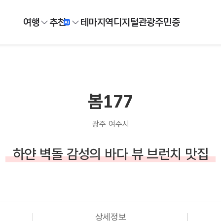
여행
추천
테마
지역
디지털
관광주민증
봄177
광주 여수시
하얀 벽돌 감성의 바다 뷰 브런치 맛집
상세정보