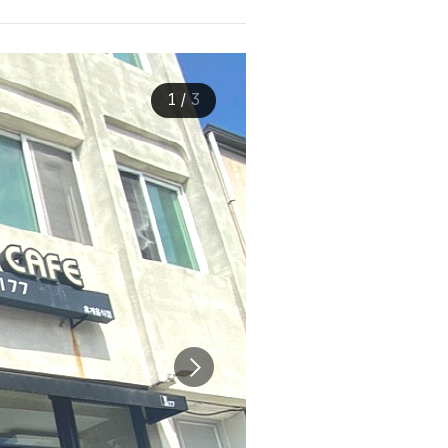
1
/
3