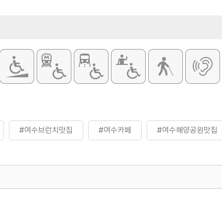
#여수브런치맛집
#여수카페
#여수해양공원맛집
500