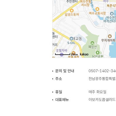
250m
문의 및 안내
0507-1402-34
주소
전남광주통합특별시
휴일
매주 화요일
대표메뉴
아보카도콥샐러드
화장실
있음