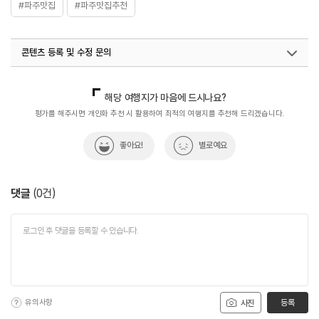
#파주맛집
#파주맛집추천
콘텐츠 등록 및 수정 문의
국내디지털마케팅팀
033-813-3500
해당 여행지가 마음에 드시나요?
평가를 해주시면 개인화 추천 시 활용하여 최적의 여행지를 추천해 드리겠습니다.
좋아요!
별로예요
댓글
(
0
건)
유의사항
등록
사진