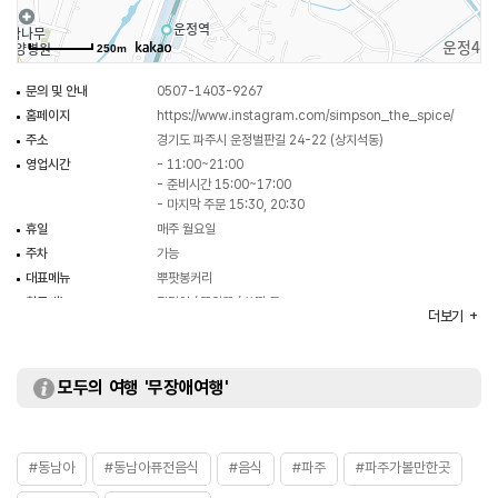
250m
문의 및 안내
0507-1403-9267
홈페이지
https://www.instagram.com/simpson_the_spice/
주소
경기도 파주시 운정벌판길 24-22 (상지석동)
영업시간
- 11:00~21:00
- 준비시간 15:00~17:00
- 마지막 주문 15:30, 20:30
휴일
매주 월요일
주차
가능
대표메뉴
뿌팟봉커리
취급메뉴
팟타이 / 똠얌꿍 / 쏨땀 등
더보기
화장실
있음
모두의 여행 '무장애여행'
#동남아
#동남아퓨전음식
#음식
#파주
#파주가볼만한곳