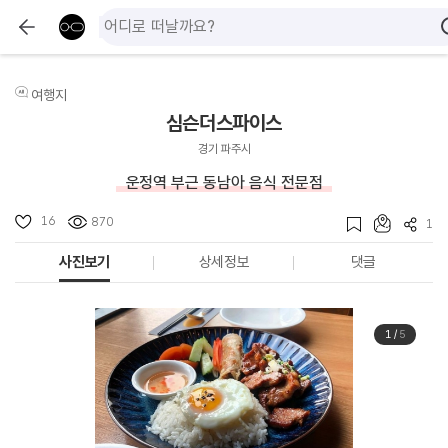
여행지
심슨더스파이스
경기 파주시
운정역 부근 동남아 음식 전문점
16
870
1
사진보기
상세정보
댓글
1
/
5