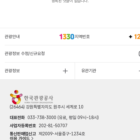
등록된 댓글이 없습니다.
관광안내
지역번호
관광정보 수정/신규요청
관광정보
유관기관
(26464) 강원특별자치도 원주시 세계로 10
대표전화
033-738-3000 (유료, 평일 09시~18시)
사업자등록번호
202-81-50707
통신판매업신고
제2009-서울중구-1234호
이용 가이드