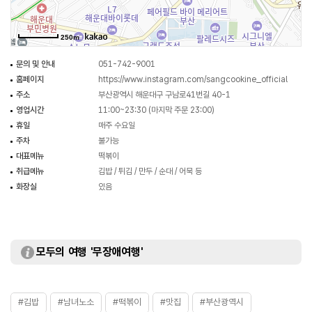
250m
문의 및 안내
051-742-9001
홈페이지
https://www.instagram.com/sangcookine_official
주소
부산광역시 해운대구 구남로41번길 40-1
영업시간
11:00~23:30 (마지막 주문 23:00)
휴일
매주 수요일
주차
불가능
대표메뉴
떡볶이
취급메뉴
김밥 / 튀김 / 만두 / 순대 / 어묵 등
화장실
있음
모두의 여행 '무장애여행'
#김밥
#남녀노소
#떡볶이
#맛집
#부산광역시