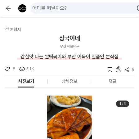
여행지
상국이네
부산 해운대구
감칠맛 나는 쌀떡볶이와 부산 어묵이 일품인 분식집
9
5.1K
8
사진보기
상세정보
댓글
1
/
5