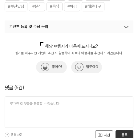
#부산맛집
#분식
#음식
#튀김
#해운대구
콘텐츠 등록 및 수정 문의
국내디지털마케팅팀
033-813-3500
해당 여행지가 마음에 드시나요?
평가를 해주시면 개인화 추천 시 활용하여 최적의 여행지를 추천해 드리겠습니다.
좋아요!
별로예요
댓글
(
5
건)
유의사항
등록
사진