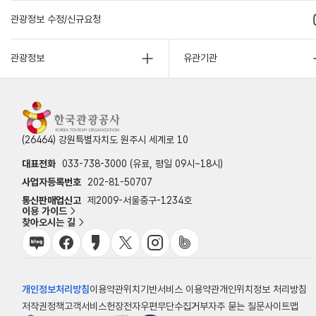
관광정보 수정/신규요청
관광정보
유관기관
(26464) 강원특별자치도 원주시 세계로 10
대표전화
033-738-3000 (유료, 평일 09시~18시)
사업자등록번호
202-81-50707
통신판매업신고
제2009-서울중구-1234호
이용 가이드
찾아오시는 길
개인정보처리방침
이용약관
위치기반서비스 이용약관
개인위치정보 처리방침
저작권정책
고객서비스헌장
전자우편무단수집거부
자주 묻는 질문
사이트맵