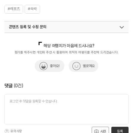
#레포츠
#숙박
콘텐츠 등록 및 수정 문의
국내디지털마케팅팀
033-813-3500
열린관광콘텐츠팀(열린관광-모두의여행)
033-738-3425
해당 여행지가 마음에 드시나요?
평가를 해주시면 개인화 추천 시 활용하여 최적의 여행지를 추천해 드리겠습니다.
좋아요!
별로예요
댓글
(
0
건)
유의사항
등록
사진