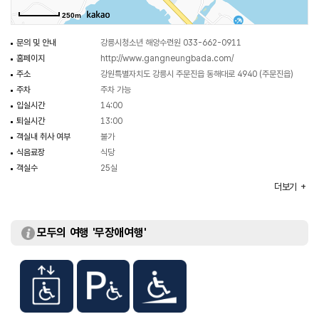
250m
문의 및 안내
강릉시청소년 해양수련원 033-662-0911
홈페이지
http://www.gangneungbada.com/
주소
강원특별자치도 강릉시 주문진읍 동해대로 4940 (주문진읍)
주차
주차 가능
입실시간
14:00
퇴실시간
13:00
객실내 취사 여부
불가
식음료장
식당
객실수
25실
예약안내
033-662-0911
더보기
부대시설
카누, 고무보트, 리버보트, 윈드서핑, 스킨,스킨스쿠버, 수영,
래프팅, 섬정복 , 제트스키,워터슬레이(바나나보트), 수상암벽
모두의 여행 '무장애여행'