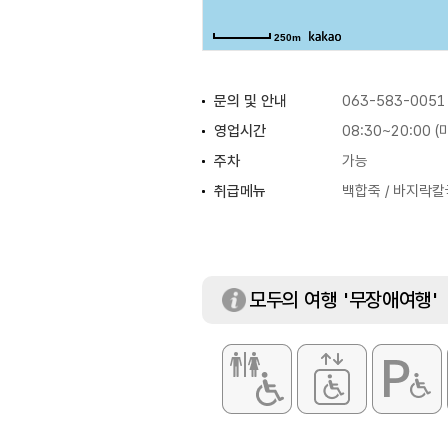
250m
문의 및 안내
063-583-0051
영업시간
08:30~20:00 (
주차
가능
취급메뉴
백합죽 / 바지락칼
모두의 여행 '무장애여행'