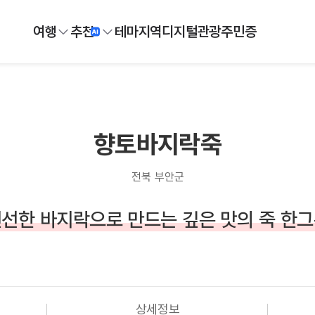
여행
추천
테마
지역
디지털
관광주민증
향토바지락죽
전북 부안군
선한 바지락으로 만드는 깊은 맛의 죽 한
상세정보