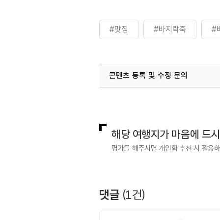
#맛집
#바지락죽
#
콘텐츠 등록 및 수정 문의
국내디지털마케팅팀
033-813-3
해당 여행지가 마음에 드
평가를 해주시면 개인화 추천 시 활용
댓글
(
1
건)