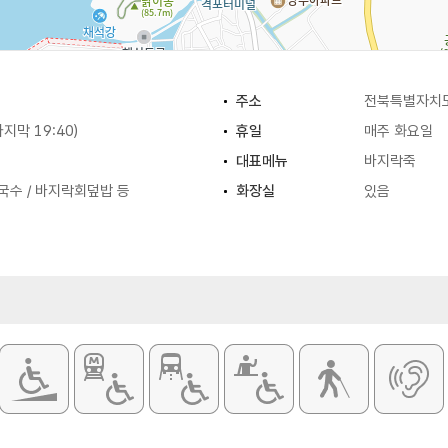
주소
전북특별자치도
마지막 19:40)
휴일
매주 화요일
대표메뉴
바지락죽
국수 / 바지락회덮밥 등
화장실
있음