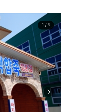
1
/
5