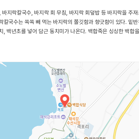
바지락칼국수, 바지락 회 무침, 바지락 회덮밥 등 바지락을 주재
락칼국수는 쏙쏙 빼 먹는 바지락의 쫄깃함과 향긋함이 있다. 밑
치, 백년초를 넣어 담근 동치미가 나온다. 백합죽은 싱싱한 백합을