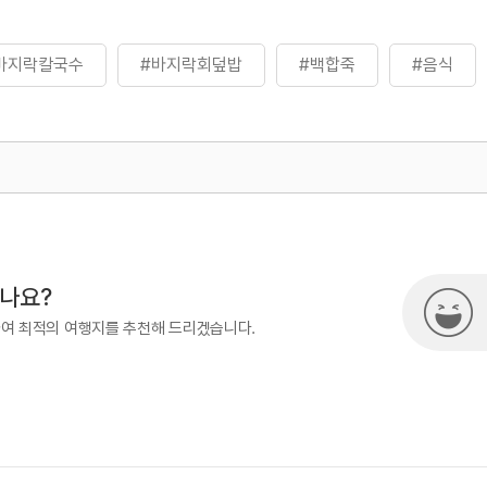
바지락칼국수
#바지락회덮밥
#백합죽
#음식
500
시나요?
하여 최적의 여행지를 추천해 드리겠습니다.