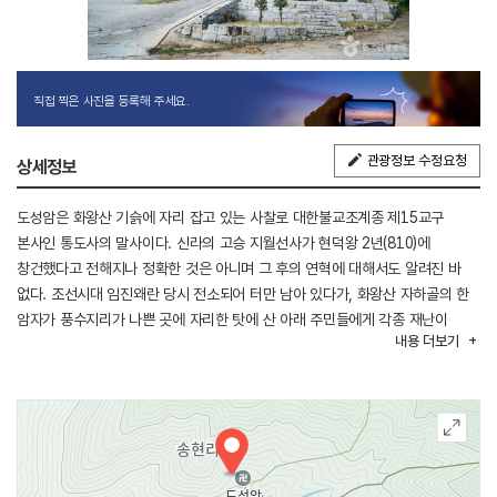
직접 찍은 사진을 등록해 주세요.
관광정보 수정요청
상세정보
도성암은 화왕산 기슭에 자리 잡고 있는 사찰로 대한불교조계종 제15교구
본사인 통도사의 말사이다. 신라의 고승 지월선사가 현덕왕 2년(810)에
창건했다고 전해지나 정확한 것은 아니며 그 후의 연혁에 대해서도 알려진 바
없다. 조선시대 임진왜란 당시 전소되어 터만 남아 있다가, 화왕산 자하골의 한
암자가 풍수지리가 나쁜 곳에 자리한 탓에 산 아래 주민들에게 각종 재난이
내용
더보기
끊이지 않는다고 하여 이를 막기 위해 재건립되었다 한다. 종각을 겸하고 있는
보제루 누각 아래의 계단을 지나면 경내 중앙에 대웅전이 있고, 대웅전 오른쪽에
칠성각으로 쓰였던 요사채, 그 옆 축대 위에 삼성각이 있다. 도성암은
아미타부처님의 위신력에 기대어 창녕의 주산이자 절경으로 잘 알려진 화왕산
중턱에 자리를 잡고 있어 현묘한 자성을 찾는 염불기도 영험도량으로 거듭나고
있다. 대웅전에 있는 석조아미타여래좌상은 유형문화재로 지정됐다.