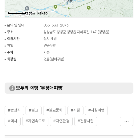
250m
문의 및 안내
055-533-2073
주소
경상남도 창녕군 창녕읍 자하곡길 147 (창녕읍)
이용시간
상시 개방
휴일
연중무휴
주차
가능
화장실
있음(남녀구분)
모두의 여행 '무장애여행'
#관광지
#불교
#불교문화
#사찰
#사찰여행
#역사
#자연속으로
#자연환경
#전통사찰
#종교
#창녕도성암
#창녕도성암
#한국불교