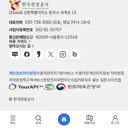
(26464) 강원특별자치도 원주시 세계로 10
대표전화
033-738-3000 (유료, 평일 09시~18시)
사업자등록번호
202-81-50707
통신판매업신고
제2009-서울중구-1234호
이용 가이드
찾아오시는 길
개인정보처리방침
이용약관
위치기반서비스 이용약관
개인위치정보 처리방침
저작권정책
고객서비스헌장
전자우편무단수집거부
자주 묻는 질문
사이트맵
© 한국관광공사
메뉴
검색
여행지도
로그인