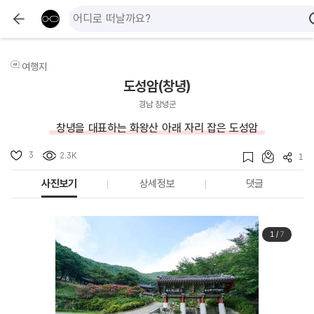
여행지
도성암(창녕)
경남 창녕군
창녕을 대표하는 화왕산 아래 자리 잡은 도성암
3
2.3K
1
사진보기
상세정보
댓글
1
/
7