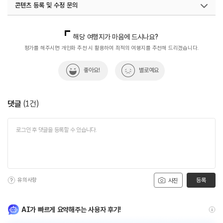
콘텐츠 등록 및 수정 문의
#화왕산도성암
#화왕산사찰
#휴식공간
#휴식여행
#휴식하기
#휴식하기좋은곳
국내디지털마케팅팀
033-813-3500
해당 여행지가 마음에 드시나요?
평가를 해주시면 개인화 추천 시 활용하여 최적의 여행지를 추천해 드리겠습니다.
좋아요!
별로예요
댓글
(
1
건)
유의사항
등록
사진
AI가 빠르게 요약해주는 사용자 후기!