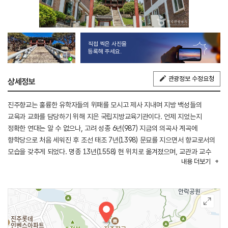
직접 찍은 사진을
등록해 주세요.
관광정보 수정요청
상세정보
진주향교는 훌륭한 유학자들의 위패를 모시고 제사 지내며 지방 백성들의
교육과 교화를 담당하기 위해 지은 국립지방교육기관이다. 언제 지었는지
정확한 연대는 알 수 없으나, 고려 성종 6년(987) 지금의 의곡사 계곡에
향학당으로 처음 세워진 후 조선 태조 7년(1398) 문묘를 지으면서 향교로서의
모습을 갖추게 되었다. 명종 13년(1558) 현 위치로 옮겨졌으며, 교관과 교수
내용
더보기
등은 성균관으로부터 직접 파견되었다. 임진왜란(1592) 때 불에 타 없어졌다가
여러 차례의 공사를 거치면서 원래의 모습을 되찾았다.
동서방향의 급경사지에 위치하고 있으며, 명륜당을 비롯한 교육공간이 앞에
있고 대성전을 중심으로 하는 제사공간이 뒤에 위치한 전학 후묘의 배치형식을
하고 있다. 또한 대성전을 중심으로 하여 건물들이 일직선 위에 대칭으로