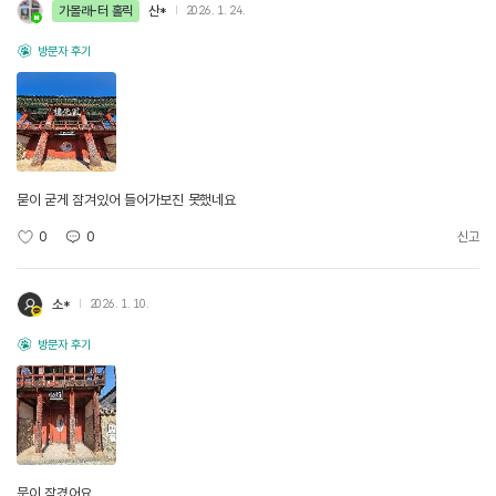
가볼래-터 홀릭
산*
2026. 1. 24.
방문자 후기
묻이 굳게 잠겨있어 들어가보진 못했네요
0
0
신고
소*
2026. 1. 10.
방문자 후기
문이 잠겼어요