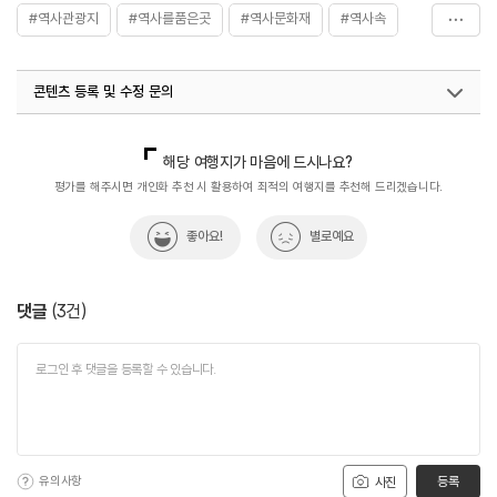
#역사관광지
#역사를품은곳
#역사문화재
#역사속
#역사속으로
#역사여행
#역사유적
#역사유적지
콘텐츠 등록 및 수정 문의
#역사이야기
#역사탐방
#역사탐험
국내디지털마케팅팀
033-813-3500
해당 여행지가 마음에 드시나요?
평가를 해주시면 개인화 추천 시 활용하여 최적의 여행지를 추천해 드리겠습니다.
좋아요!
별로예요
댓글
(
3
건)
유의사항
등록
사진