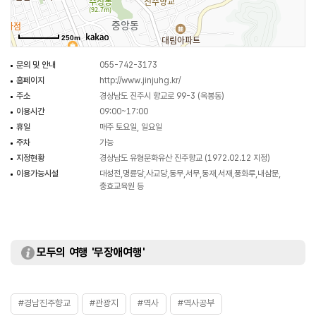
배치되어 있다. 현재 대성전, 동무와 서무, 내삼문, 명륜당, 동재와 서재, 풍화루
그밖에 부속건물이 있다.
250m
문의 및 안내
055-742-3173
홈페이지
http://www.jinjuhg.kr/
주소
경상남도 진주시 향교로 99-3 (옥봉동)
이용시간
09:00~17:00
휴일
매주 토요일, 일요일
주차
가능
지정현황
경상남도 유형문화유산 진주향교 (1972.02.12 지정)
이용가능시설
대성전,명륜당,사교당,동무,서무,동재,서재,풍화루,내삼문,
충효교육원 등
모두의 여행 '무장애여행'
#경남진주향교
#관광지
#역사
#역사공부